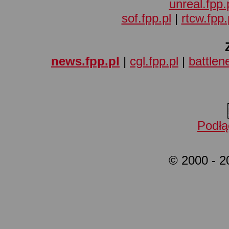
unreal.fpp.
sof.fpp.pl
|
rtcw.fpp.
news.fpp.pl
|
cgl.fpp.pl
|
battlene
Podłą
© 2000 - 