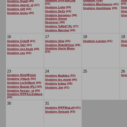
Urodziny [FPP]ziel1na
Urodziny =34=
Urod
Urodziny QuaD
(45)
(41)
(43)
Urodziny Blackpussy
(41)
Urodziny qwertz_pl
(47)
Urodziny Light
(39)
Uro
Urodziny Annihilator
(39)
Urodziny n30
(42)
Urodziny DeZo
(43)
Uro
Urodziny tacka
(40)
Urodziny borowies
(38)
Urod
Urodziny Simon
Destroyer
(38)
Urodziny TuReK^PL
(37)
Urodziny Marshal
(40)
16
17
18
19
Urodziny CybeR
(41)
Urodziny Stigi
(43)
Urodziny Loriwin
(41)
Urod
Urodziny Tak!
(41)
Urodziny [5pkAK]Juri
(38)
Uro
Urodziny Uncle Blues
Urodziny nxs.freak
(40)
(22)
Urodziny cav
(42)
23
24
25
26
Urodziny [KmH]Falek
Uro
Urodziny BadIdea
(52)
Urodziny @ttack
(52)
Urodziny tec.monti
(46)
Urodziny Liv3sMack
(40)
Urodziny kobza
(38)
Urodziny Buziak [PL]
(39)
Urodziny Jpn
(41)
Urodziny freezer_ut
(46)
Urodziny [FPP]Liv3sMack
(40)
30
31
Urodziny [FPP]KaLoH
(41)
Urodziny Sniezek
(43)