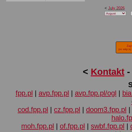
<
July 2026
Zaj
po więcej
<
Kontakt
fpp.pl
|
avp.fpp.pl
|
avp.fpp.pl/ogl
|
bia
cod.fpp.pl
|
cz.fpp.pl
|
doom3.fpp.pl
halo.fp
moh.fpp.pl
|
of.fpp.pl
|
swbf.fpp.pl
|