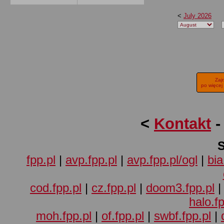
<
July 2026
Zaj
po więcej
<
Kontakt
fpp.pl
|
avp.fpp.pl
|
avp.fpp.pl/ogl
|
bia
cod.fpp.pl
|
cz.fpp.pl
|
doom3.fpp.pl
halo.fp
moh.fpp.pl
|
of.fpp.pl
|
swbf.fpp.pl
|