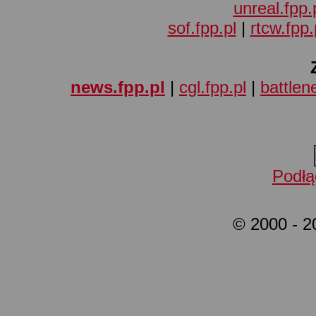
unreal.fpp.
sof.fpp.pl
|
rtcw.fpp.
news.fpp.pl
|
cgl.fpp.pl
|
battlene
Podłą
© 2000 - 