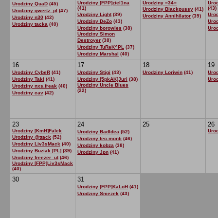
Urodziny [FPP]ziel1na
Urodziny =34=
Urod
Urodziny QuaD
(45)
(41)
(43)
Urodziny Blackpussy
(41)
Urodziny qwertz_pl
(47)
Urodziny Light
(39)
Uro
Urodziny Annihilator
(39)
Urodziny n30
(42)
Urodziny DeZo
(43)
Uro
Urodziny tacka
(40)
Urodziny borowies
(38)
Urod
Urodziny Simon
Destroyer
(38)
Urodziny TuReK^PL
(37)
Urodziny Marshal
(40)
16
17
18
19
Urodziny CybeR
(41)
Urodziny Stigi
(43)
Urodziny Loriwin
(41)
Urod
Urodziny Tak!
(41)
Urodziny [5pkAK]Juri
(38)
Uro
Urodziny Uncle Blues
Urodziny nxs.freak
(40)
(22)
Urodziny cav
(42)
23
24
25
26
Urodziny [KmH]Falek
Uro
Urodziny BadIdea
(52)
Urodziny @ttack
(52)
Urodziny tec.monti
(46)
Urodziny Liv3sMack
(40)
Urodziny kobza
(38)
Urodziny Buziak [PL]
(39)
Urodziny Jpn
(41)
Urodziny freezer_ut
(46)
Urodziny [FPP]Liv3sMack
(40)
30
31
Urodziny [FPP]KaLoH
(41)
Urodziny Sniezek
(43)