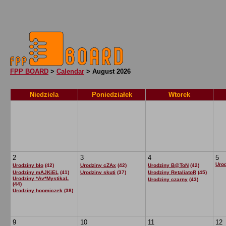
FPP BOARD
>
Calendar
> August 2026
Niedziela
Poniedziałek
Wtorek
2
3
4
5
Uro
Urodziny blo
(42)
Urodziny cZAx
(42)
Urodziny B@ToN
(42)
Urodziny mAJKiEL
(41)
Urodziny skuti
(37)
Urodziny RetaliatoR
(45)
Urodziny *Av*MystikaL
Urodziny czarny
(43)
(44)
Urodziny hoomiczek
(38)
9
10
11
12