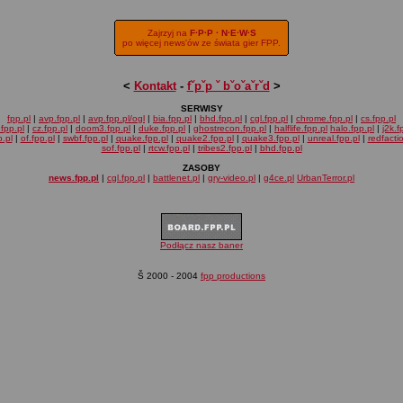
Zajrzyj na
F·P·P · N·E·W·S
po więcej news'ów ze świata gier FPP.
<
Kontakt
-
fˇpˇp ˇ bˇoˇaˇrˇd
>
SERWISY
fpp.pl
|
avp.fpp.pl
|
avp.fpp.pl/ogl
|
bia.fpp.pl
|
bhd.fpp.pl
|
cgl.fpp.pl
|
chrome.fpp.pl
|
cs.fpp.pl
fpp.pl
|
cz.fpp.pl
|
doom3.fpp.pl
|
duke.fpp.pl
|
ghostrecon.fpp.pl
|
halflife.fpp.pl
halo.fpp.pl
|
j2k.f
.pl
|
of.fpp.pl
|
swbf.fpp.pl
|
quake.fpp.pl
|
quake2.fpp.pl
|
quake3.fpp.pl
|
unreal.fpp.pl
|
redfacti
sof.fpp.pl
|
rtcw.fpp.pl
|
tribes2.fpp.pl
|
bhd.fpp.pl
ZASOBY
news.fpp.pl
|
cgl.fpp.pl
|
battlenet.pl
|
gry-video.pl
|
g4ce.pl
UrbanTerror.pl
Podłącz nasz baner
Š 2000 - 2004
fpp productions