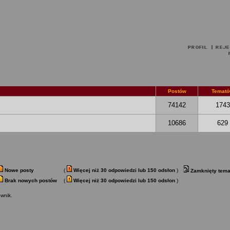
Postów
Temat
74142
1743
10686
629
Nowe posty
(
Więcej niż 30 odpowiedzi lub 150 odsłon
)
Zamknięty tema
Brak nowych postów
(
Więcej niż 30 odpowiedzi lub 150 odsłon
)
wnik.