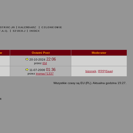
ów
Ostatni Post
Moderator
22:06
20-10-2024
przez
t0d
01:36
11-07-2006
bizonek
,
[FPP]Saari
przez
insmac*1337
Wszystkie czasy są EU (PL). Aktualna godzina 15:27.
t