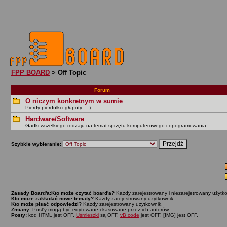
FPP BOARD
> Off Topic
Forum
O niczym konkretnym w sumie
Pierdy pierdułki i głupoty... :)
Hardware/Software
Gadki wszelkiego rodzaju na temat sprzętu komputerowego i opogramowania.
Szybkie wybieranie:
Zasady Board'a:
Kto może czytać board'a?
Każdy zarejestrowany i niezarejetrowany użytko
Kto może zakładać nowe tematy?
Każdy zarejestrowany użytkownik.
Kto może pisać odpowiedzi?
Każdy zarejestrowany użytkownik.
Zmiany:
Post'y mogą być edytowane i kasowane przez ich autorów.
Posty:
kod HTML jest OFF.
Uśmieszki
są OFF.
vB code
jest OFF. [IMG] jest OFF.