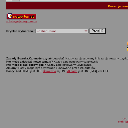
Pokazuje tema
subskrypcja tego forum
Szybkie wybieranie:
Zasady Board'a:
Kto może czytać board'a?
Każdy zarejestrowany i niezarejetrowany użytko
Kto może zakładać nowe tematy?
Każdy zarejestrowany użytkownik.
Kto może pisać odpowiedzi?
Każdy zarejestrowany użytkownik.
Zmiany:
Post'y mogą być edytowane i kasowane przez ich autorów.
Posty:
kod HTML jest OFF.
Uśmieszki
są ON.
vB code
jest ON. [IMG] jest OFF.
cod.
moh.fpp