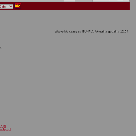
Wszystkie czasy są EU (PL). Aktualna godzina 12:54.
t
pp.pl
on.fpp.pl