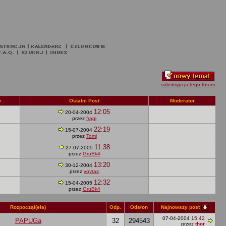
subskrypcja tego forum
w
Ostatni Post
Moderator
12:05
20-04-2004
przez
fragi
22:19
15-07-2004
przez
Tomi
11:38
27-07-2005
przez
GruBk4
13:20
30-12-2004
przez
voytas
12:32
15-04-2005
przez
GruBk4
Najnowszy post
Rozpoczął(eła)
Odp.
Odsłon
07-04-2004
15:42
PAPUGa
32
294543
przez
thor