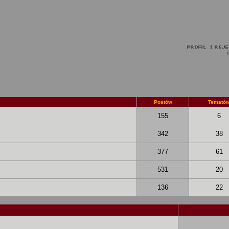
Postów
Temató
155
6
342
38
377
61
531
20
136
22