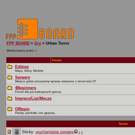
FPP BOARD
>
Gry
> Urban Terror
(Moderowany przez:
)
Forum
Editing
Mapy, Skiny, Modele
Serwery
Miejsce gdzie poruszamy sprawy zwiazane z server'ami UT
4Beginners
Forum dla poczatkujacych graczy.
Imprezy/Ligi/Mecze
Offtopic
Pierdy, pierdułki i ine głupoty...
Temat
Sticky:
uruchamianie serwera
1
2