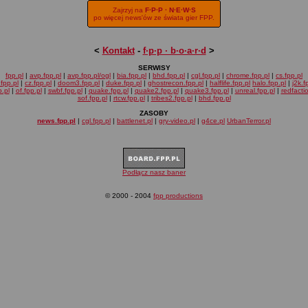
Zajrzyj na
F·P·P · N·E·W·S
po więcej news'ów ze świata gier FPP.
<
Kontakt
-
f·p·p · b·o·a·r·d
>
SERWISY
fpp.pl
|
avp.fpp.pl
|
avp.fpp.pl/ogl
|
bia.fpp.pl
|
bhd.fpp.pl
|
cgl.fpp.pl
|
chrome.fpp.pl
|
cs.fpp.pl
fpp.pl
|
cz.fpp.pl
|
doom3.fpp.pl
|
duke.fpp.pl
|
ghostrecon.fpp.pl
|
halflife.fpp.pl
halo.fpp.pl
|
j2k.f
.pl
|
of.fpp.pl
|
swbf.fpp.pl
|
quake.fpp.pl
|
quake2.fpp.pl
|
quake3.fpp.pl
|
unreal.fpp.pl
|
redfacti
sof.fpp.pl
|
rtcw.fpp.pl
|
tribes2.fpp.pl
|
bhd.fpp.pl
ZASOBY
news.fpp.pl
|
cgl.fpp.pl
|
battlenet.pl
|
gry-video.pl
|
g4ce.pl
UrbanTerror.pl
Podłącz nasz baner
© 2000 - 2004
fpp productions