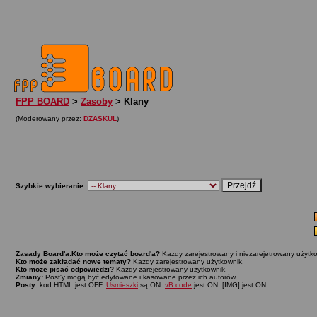
FPP BOARD
>
Zasoby
> Klany
(Moderowany przez:
DZASKUL
)
Szybkie wybieranie:
Zasady Board'a:
Kto może czytać board'a?
Każdy zarejestrowany i niezarejetrowany użytko
Kto może zakładać nowe tematy?
Każdy zarejestrowany użytkownik.
Kto może pisać odpowiedzi?
Każdy zarejestrowany użytkownik.
Zmiany:
Post'y mogą być edytowane i kasowane przez ich autorów.
Posty:
kod HTML jest OFF.
Uśmieszki
są ON.
vB code
jest ON. [IMG] jest ON.