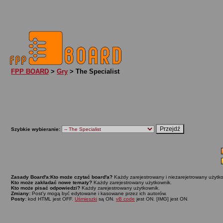
FPP BOARD
>
Gry
> The Specialist
Szybkie wybieranie:
Zasady Board'a:
Kto może czytać board'a?
Każdy zarejestrowany i niezarejetrowany użytko
Kto może zakładać nowe tematy?
Każdy zarejestrowany użytkownik.
Kto może pisać odpowiedzi?
Każdy zarejestrowany użytkownik.
Zmiany:
Post'y mogą być edytowane i kasowane przez ich autorów.
Posty:
kod HTML jest OFF.
Uśmieszki
są ON.
vB code
jest ON. [IMG] jest ON.