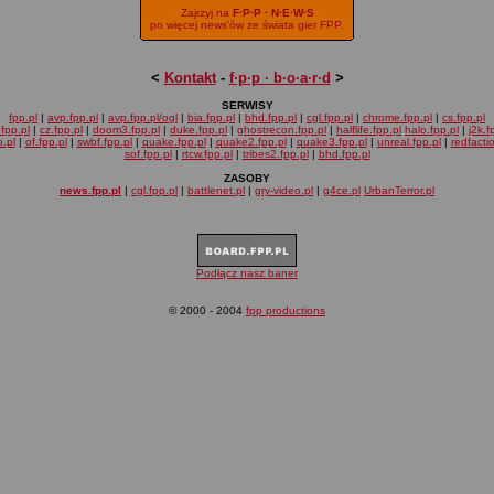
Zajrzyj na
F·P·P · N·E·W·S
po więcej news'ów ze świata gier FPP.
<
Kontakt
-
f·p·p · b·o·a·r·d
>
SERWISY
fpp.pl
|
avp.fpp.pl
|
avp.fpp.pl/ogl
|
bia.fpp.pl
|
bhd.fpp.pl
|
cgl.fpp.pl
|
chrome.fpp.pl
|
cs.fpp.pl
fpp.pl
|
cz.fpp.pl
|
doom3.fpp.pl
|
duke.fpp.pl
|
ghostrecon.fpp.pl
|
halflife.fpp.pl
halo.fpp.pl
|
j2k.f
.pl
|
of.fpp.pl
|
swbf.fpp.pl
|
quake.fpp.pl
|
quake2.fpp.pl
|
quake3.fpp.pl
|
unreal.fpp.pl
|
redfacti
sof.fpp.pl
|
rtcw.fpp.pl
|
tribes2.fpp.pl
|
bhd.fpp.pl
ZASOBY
news.fpp.pl
|
cgl.fpp.pl
|
battlenet.pl
|
gry-video.pl
|
g4ce.pl
UrbanTerror.pl
Podłącz nasz baner
© 2000 - 2004
fpp productions