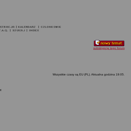
subskrypcja tego forum
Wszystkie czasy są EU (PL). Aktualna godzina 19:05.
t