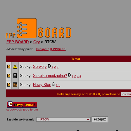
FPP BOARD
>
Gry
> RTCW
(Moderowany przez:
,
ProspeR
,
[FPP]Saari
)
Temat
Sticky:
Serwery
1
2
3
Sticky:
Szkolka niedzielna?
1
2
3
4
Sticky:
Nowy Klan
1
2
Pokazuje tematy od 1 do 0 z 0, posortowane
subskrypcja tego forum
Szybkie wybieranie: