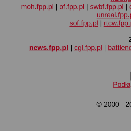
moh.fpp.pl
|
of.fpp.pl
|
swbf.fpp.pl
|
unreal.fpp.
sof.fpp.pl
|
rtcw.fpp.
news.fpp.pl
|
cgl.fpp.pl
|
battlene
Podłą
© 2000 - 