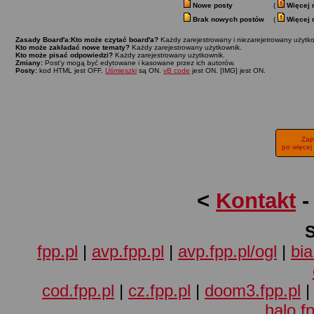
Nowe posty
(
Więcej 
Brak nowych postów
(
Więcej 
Zasady Board'a:
Kto może czytać board'a?
Każdy zarejestrowany i niezarejetrowany użytko
Kto może zakładać nowe tematy?
Każdy zarejestrowany użytkownik.
Kto może pisać odpowiedzi?
Każdy zarejestrowany użytkownik.
Zmiany:
Post'y mogą być edytowane i kasowane przez ich autorów.
Posty:
kod HTML jest OFF.
Uśmieszki
są ON.
vB code
jest ON. [IMG] jest ON.
Zaj
po więcej
<
Kontakt
fpp.pl
|
avp.fpp.pl
|
avp.fpp.pl/ogl
|
bia
cod.fpp.pl
|
cz.fpp.pl
|
doom3.fpp.pl
halo.fp