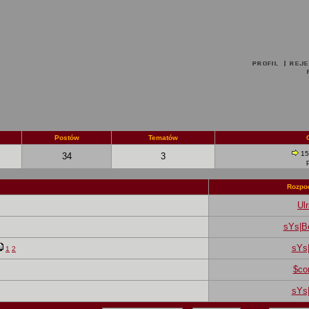
Postów
Tematów
15
34
3
Rozpoc
Ul
sYs|B
sYs
1
2
$co
sYs