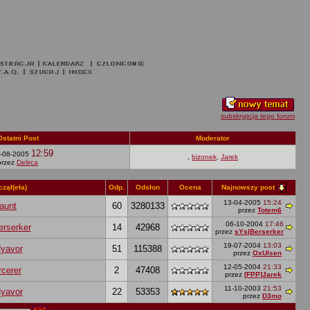
subskrypcja tego forum
Ostatni Post
Moderator
12:59
-08-2005
,
bizonek
,
Jarek
przez
Delirca
Najnowszy post
zął(eła)
Odp.
Odsłon
Ocena
13-04-2005
15:24
raunt
60
3280133
przez
Totem6
06-10-2004
17:46
erserker
14
42968
przez
sYs|Berserker
19-07-2004
13:03
|yavor
51
115388
przez
OxUlsen
12-05-2004
21:33
rcerer
2
47408
przez
[FPP]Jarek
11-10-2003
21:53
|yavor
22
53353
przez
D3mo