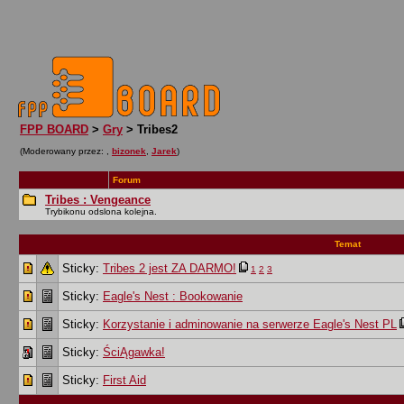
FPP BOARD
>
Gry
> Tribes2
(Moderowany przez:
,
bizonek
,
Jarek
)
Forum
Tribes : Vengeance
Trybikonu odslona kolejna.
Temat
Sticky:
Tribes 2 jest ZA DARMO!
1
2
3
Sticky:
Eagle's Nest : Bookowanie
Sticky:
Korzystanie i adminowanie na serwerze Eagle's Nest PL
Sticky:
ŚciĄgawka!
Sticky:
First Aid