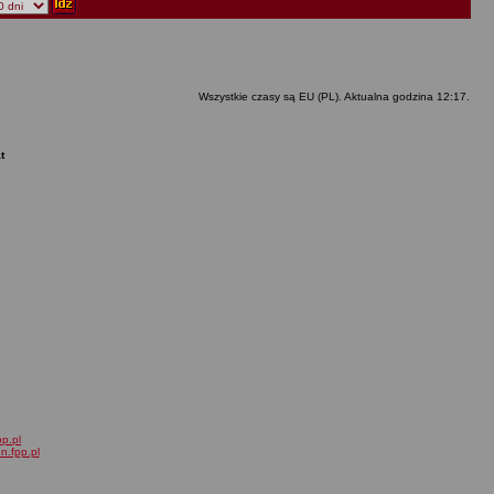
Wszystkie czasy są EU (PL). Aktualna godzina 12:17.
t
pp.pl
on.fpp.pl