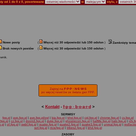
ty od 1 do 0 z 0, posortowane
w
stylu, z
Nowe posty
(
Więcej niż 30 odpowiedzi lub 150 odsłon
)
Zamknięty tema
Brak nowych postów
(
Więcej niż 30 odpowiedzi lub 150 odsłon
)
wnik.
Zajrzyj na
F·P·P · N·E·W·S
po więcej news'ów ze świata gier FPP.
<
Kontakt
-
f·p·p · b·o·a·r·d
>
SERWISY
fpp.pl
|
avp.fpp.pl
|
avp.fpp.pl/ogl
|
bia.fpp.pl
|
bhd.fpp.pl
|
cgl.fpp.pl
|
chrome.fpp.pl
|
cs.fpp.pl
fpp.pl
|
cz.fpp.pl
|
doom3.fpp.pl
|
duke.fpp.pl
|
ghostrecon.fpp.pl
|
halflife.fpp.pl
halo.fpp.pl
|
j2k.f
.pl
|
of.fpp.pl
|
swbf.fpp.pl
|
quake.fpp.pl
|
quake2.fpp.pl
|
quake3.fpp.pl
|
unreal.fpp.pl
|
redfacti
sof.fpp.pl
|
rtcw.fpp.pl
|
tribes2.fpp.pl
|
bhd.fpp.pl
ZASOBY