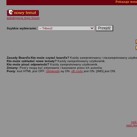
Pokazuje tema
subskrypcja tego forum
Szybkie wybieranie:
Zasady Board'a:
Kto może czytać board'a?
Każdy zarejestrowany i niezarejetrowany użytko
Kto może zakładać nowe tematy?
Każdy zarejestrowany użytkownik.
Kto może pisać odpowiedzi?
Każdy zarejestrowany użytkownik.
Zmiany:
Post'y mogą być edytowane i kasowane przez ich autorów.
Posty:
kod HTML jest OFF.
Uśmieszki
są ON.
vB code
jest ON. [IMG] jest ON.
cod.
moh.fpp