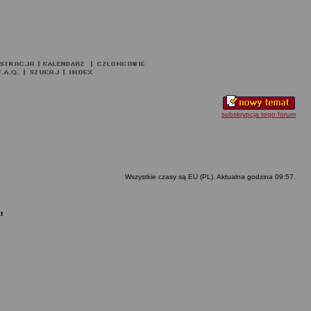
subskrypcja tego forum
Wszystkie czasy są EU (PL). Aktualna godzina 09:57.
t