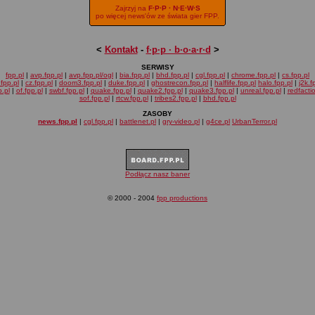
Zajrzyj na
F·P·P · N·E·W·S
po więcej news'ów ze świata gier FPP.
<
Kontakt
-
f·p·p · b·o·a·r·d
>
SERWISY
fpp.pl
|
avp.fpp.pl
|
avp.fpp.pl/ogl
|
bia.fpp.pl
|
bhd.fpp.pl
|
cgl.fpp.pl
|
chrome.fpp.pl
|
cs.fpp.pl
fpp.pl
|
cz.fpp.pl
|
doom3.fpp.pl
|
duke.fpp.pl
|
ghostrecon.fpp.pl
|
halflife.fpp.pl
halo.fpp.pl
|
j2k.f
.pl
|
of.fpp.pl
|
swbf.fpp.pl
|
quake.fpp.pl
|
quake2.fpp.pl
|
quake3.fpp.pl
|
unreal.fpp.pl
|
redfacti
sof.fpp.pl
|
rtcw.fpp.pl
|
tribes2.fpp.pl
|
bhd.fpp.pl
ZASOBY
news.fpp.pl
|
cgl.fpp.pl
|
battlenet.pl
|
gry-video.pl
|
g4ce.pl
UrbanTerror.pl
Podłącz nasz baner
© 2000 - 2004
fpp productions