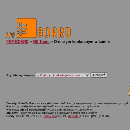
FPP BOARD
>
Off Topic
> O niczym konkretnym w sumie
Szybkie wybieranie:
Zasady Board'a:
Kto może czytać board'a?
Każdy zarejestrowany i niezarejetrowany użytko
Kto może zakładać nowe tematy?
Każdy zarejestrowany użytkownik.
Kto może pisać odpowiedzi?
Każdy zarejestrowany użytkownik.
Zmiany:
Post'y mogą być edytowane i kasowane przez ich autorów.
Posty:
kod HTML jest OFF.
Uśmieszki
są ON.
vB code
jest ON. [IMG] jest ON.