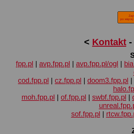
Zaj
po więcej
<
Kontakt
fpp.pl
|
avp.fpp.pl
|
avp.fpp.pl/ogl
|
bia
cod.fpp.pl
|
cz.fpp.pl
|
doom3.fpp.pl
halo.fp
moh.fpp.pl
|
of.fpp.pl
|
swbf.fpp.pl
|
unreal.fpp.
sof.fpp.pl
|
rtcw.fpp.