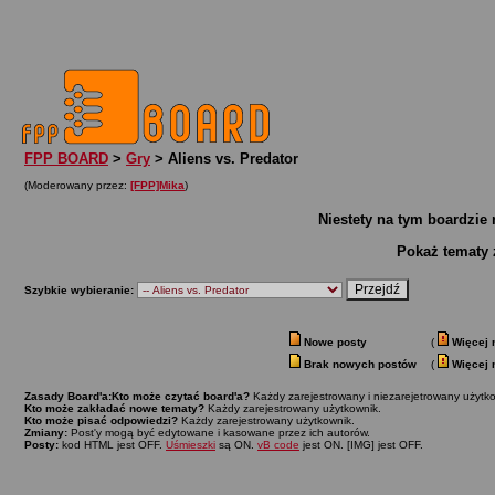
FPP BOARD
>
Gry
> Aliens vs. Predator
(Moderowany przez:
[FPP]Mika
)
Niestety na tym boardzie
Pokaż tematy 
Szybkie wybieranie:
Nowe posty
(
Więcej 
Brak nowych postów
(
Więcej 
Zasady Board'a:
Kto może czytać board'a?
Każdy zarejestrowany i niezarejetrowany użytko
Kto może zakładać nowe tematy?
Każdy zarejestrowany użytkownik.
Kto może pisać odpowiedzi?
Każdy zarejestrowany użytkownik.
Zmiany:
Post'y mogą być edytowane i kasowane przez ich autorów.
Posty:
kod HTML jest OFF.
Uśmieszki
są ON.
vB code
jest ON. [IMG] jest OFF.