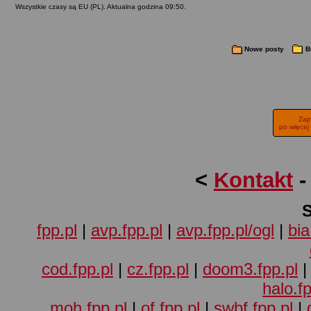
Wszystkie czasy są EU (PL). Aktualna godzina 09:50.
Nowe posty
B
Zaj
po więcej
<
Kontakt
fpp.pl
|
avp.fpp.pl
|
avp.fpp.pl/ogl
|
bia
cod.fpp.pl
|
cz.fpp.pl
|
doom3.fpp.pl
halo.fp
moh.fpp.pl
|
of.fpp.pl
|
swbf.fpp.pl
|