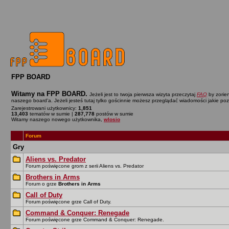
FPP BOARD
Witamy na FPP BOARD.
Jeżeli jest to twoja pierwsza wizyta przeczytaj
FAQ
by zorien
naszego board'a. Jeżeli jesteś tutaj tylko gościnnie możesz przeglądać wiadomości jakie po
Zarejestrowani użytkownicy:
1,851
13,403
tematów w sumie |
287,778
postów w sumie
Witamy naszego nowego użytkownika,
wlosio
Forum
Gry
Aliens vs. Predator
Forum poświęcone grom z serii Aliens vs. Predator
Brothers in Arms
Forum o grze
Brothers in Arms
Call of Duty
Forum poświęcone grze Call of Duty.
Command & Conquer: Renegade
Forum poświęcone grze Command & Conquer: Renegade.