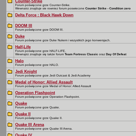
Counter-Strike
Forum poświęcone grze Counter-Strike.
Wewnatrz znajduje sie rowniez forum poswiecone
Counter Strike - Condition zero
Delta Force : Black Hawk Down
DOOM III
Forum poświęcone grze DOOM III.
Duke
Forum poświęcone grze Duke Nukem i wszystkich jego konwersjach.
Half-Life
Forum poświęcone grze HALF-LIFE.
Wewnątrz znajduje się także forum
Team Fortress Classic
oraz
Day Of Defeat
Halo
Forum poświęcone grze HALO.
Jedi Knight
Forum poświęcone grze Jedi Outcast & Jedi Academy
Medal of Honor: Allied Assault
Forum poświęcone grze Medal of Honor: Allied Assault
Operation Flashpoint
Forum poświęcone grze Operation Flashpoint.
Quake
Forum poświęcone grze Quake.
Quake II
Forum poświęcone grze Quake II.
Quake III Arena
Forum poświęcone grze Quake III Arena.
Quake IV