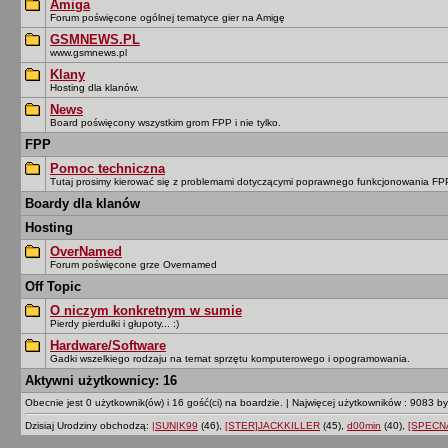
Amiga
Forum poświęcone ogólnej tematyce gier na Amigę
GSMNEWS.PL
www.gsmnews.pl
Klany
Hosting dla klanów.
News
Board poświęcony wszystkim grom FPP i nie tylko.
FPP
Pomoc techniczna
Tutaj prosimy kierować się z problemami dotyczącymi poprawnego funkcjonowania F
Boardy dla klanów
Hosting
OverNamed
Forum poświęcone grze Overnamed
Off Topic
O niczym konkretnym w sumie
Pierdy pierdułki i głupoty... :)
Hardware/Software
Gadki wszelkiego rodzaju na temat sprzętu komputerowego i opogramowania.
Aktywni użytkownicy: 16
Obecnie jest 0 użytkownik(ów) i 16 gość(ci) na boardzie.
|
Najwięcej użytkowników : 9083 by
Dzisiaj Urodziny obchodzą:
|SUN|K99
(46),
[STER]JACKKILLER
(45),
d00min
(40),
[SPECN