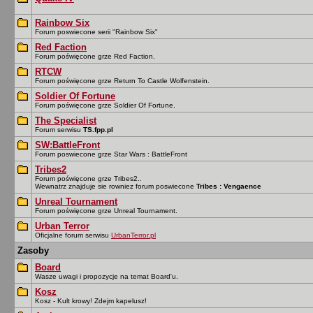
Rainbow Six
Forum poswiecone serii "Rainbow Six"
Red Faction
Forum poświęcone grze Red Faction.
RTCW
Forum poświęcone grze Return To Castle Wolfenstein.
Soldier Of Fortune
Forum poświęcone grze Soldier Of Fortune.
The Specialist
Forum serwisu
TS.fpp.pl
SW:BattleFront
Forum poswiecone grze Star Wars : BattleFront
Tribes2
Forum poświęcone grze Tribes2..
Wewnatrz znajduje sie rowniez forum poswiecone
Tribes : Vengaence
Unreal Tournament
Forum poświęcone grze Unreal Tournament.
Urban Terror
Oficjalne forum serwisu
UrbanTerror.pl
Zasoby
Board
Wasze uwagi i propozycje na temat Board'u.
Kosz
Kosz - Kult krowy! Zdejm kapelusz!