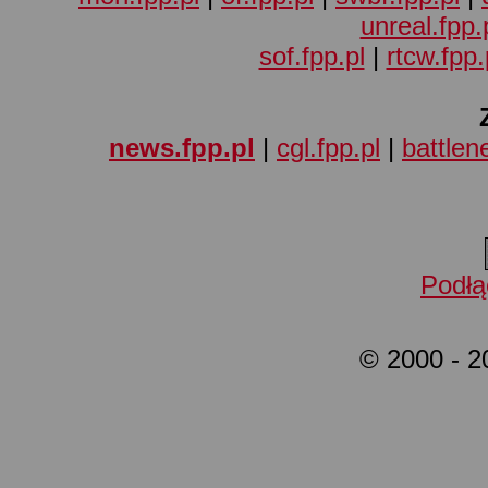
unreal.fpp.
sof.fpp.pl
|
rtcw.fpp.
news.fpp.pl
|
cgl.fpp.pl
|
battlene
Podłą
© 2000 - 