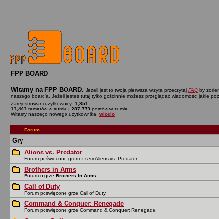
FPP BOARD
Witamy na FPP BOARD.
Jeżeli jest to twoja pierwsza wizyta przeczytaj
FAQ
by zorien
naszego board'a. Jeżeli jesteś tutaj tylko gościnnie możesz przeglądać wiadomości jakie po
Zarejestrowani użytkownicy:
1,851
13,403
tematów w sumie |
287,778
postów w sumie
Witamy naszego nowego użytkownika,
wlosio
Forum
Gry
Aliens vs. Predator
Forum poświęcone grom z serii Aliens vs. Predator
Brothers in Arms
Forum o grze
Brothers in Arms
Call of Duty
Forum poświęcone grze Call of Duty.
Command & Conquer: Renegade
Forum poświęcone grze Command & Conquer: Renegade.