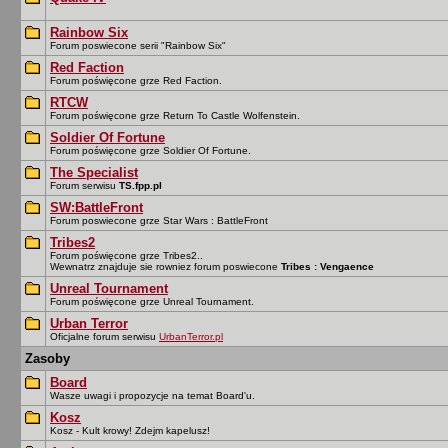
Rainbow Six
Forum poswiecone serii "Rainbow Six"
Red Faction
Forum poświęcone grze Red Faction.
RTCW
Forum poświęcone grze Return To Castle Wolfenstein.
Soldier Of Fortune
Forum poświęcone grze Soldier Of Fortune.
The Specialist
Forum serwisu
TS.fpp.pl
SW:BattleFront
Forum poswiecone grze Star Wars : BattleFront
Tribes2
Forum poświęcone grze Tribes2..
Wewnatrz znajduje sie rowniez forum poswiecone
Tribes : Vengaence
Unreal Tournament
Forum poświęcone grze Unreal Tournament.
Urban Terror
Oficjalne forum serwisu
UrbanTerror.pl
Zasoby
Board
Wasze uwagi i propozycje na temat Board'u.
Kosz
Kosz - Kult krowy! Zdejm kapelusz!