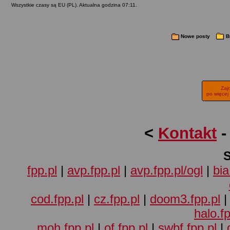
Wszystkie czasy są EU (PL). Aktualna godzina 07:11.
Nowe posty
B
Zaj
po więcej
<
Kontakt
fpp.pl
|
avp.fpp.pl
|
avp.fpp.pl/ogl
|
bia
cod.fpp.pl
|
cz.fpp.pl
|
doom3.fpp.pl
halo.fp
moh.fpp.pl
|
of.fpp.pl
|
swbf.fpp.pl
|