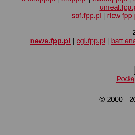
unreal.fpp.
sof.fpp.pl
|
rtcw.fpp.
news.fpp.pl
|
cgl.fpp.pl
|
battlene
Podłą
© 2000 - 