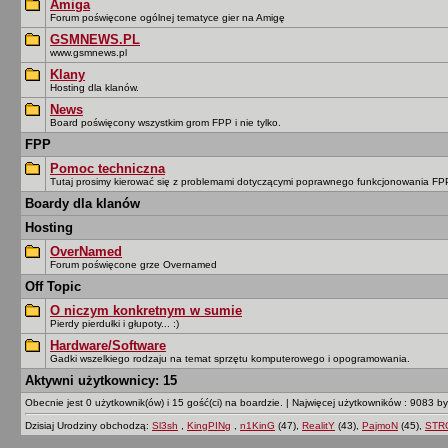
Amiga
Forum poświęcone ogólnej tematyce gier na Amigę
GSMNEWS.PL
www.gsmnews.pl
Klany
Hosting dla klanów.
News
Board poświęcony wszystkim grom FPP i nie tylko.
FPP
Pomoc techniczna
Tutaj prosimy kierować się z problemami dotyczącymi poprawnego funkcjonowania F
Boardy dla klanów
Hosting
OverNamed
Forum poświęcone grze Overnamed
Off Topic
O niczym konkretnym w sumie
Pierdy pierdułki i głupoty... :)
Hardware/Software
Gadki wszelkiego rodzaju na temat sprzętu komputerowego i opogramowania.
Aktywni użytkownicy: 15
Obecnie jest 0 użytkownik(ów) i 15 gość(ci) na boardzie.
|
Najwięcej użytkowników : 9083 by
Dzisiaj Urodziny obchodzą:
Sl3sh
,
KingPINg
,
n1KinG
(47),
RealitY
(43),
PajmoN
(45),
STR