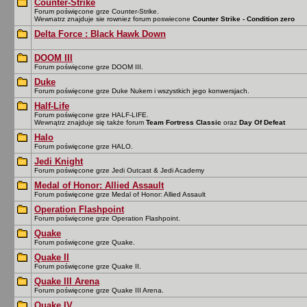
Counter-Strike
Forum poświęcone grze Counter-Strike.
Wewnatrz znajduje sie rowniez forum poswiecone
Counter Strike - Condition zero
Delta Force : Black Hawk Down
DOOM III
Forum poświęcone grze DOOM III.
Duke
Forum poświęcone grze Duke Nukem i wszystkich jego konwersjach.
Half-Life
Forum poświęcone grze HALF-LIFE.
Wewnątrz znajduje się także forum
Team Fortress Classic
oraz
Day Of Defeat
Halo
Forum poświęcone grze HALO.
Jedi Knight
Forum poświęcone grze Jedi Outcast & Jedi Academy
Medal of Honor: Allied Assault
Forum poświęcone grze Medal of Honor: Allied Assault
Operation Flashpoint
Forum poświęcone grze Operation Flashpoint.
Quake
Forum poświęcone grze Quake.
Quake II
Forum poświęcone grze Quake II.
Quake III Arena
Forum poświęcone grze Quake III Arena.
Quake IV