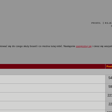
tować się do czego służy board i co można tutaj robić. Następnie
zarejestruj się
i ciesz się wszys
Pos
54
59
22
22