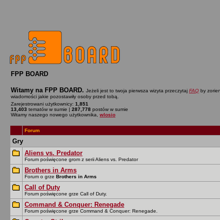
FPP BOARD
Witamy na FPP BOARD.
Jeżeli jest to twoja pierwsza wizyta przeczytaj
FAQ
by zorien
wiadomości jakie pozostawiły osoby przed tobą.
Zarejestrowani użytkownicy:
1,851
13,403
tematów w sumie |
287,778
postów w sumie
Witamy naszego nowego użytkownika,
wlosio
Forum
Gry
Aliens vs. Predator
Forum poświęcone grom z serii Aliens vs. Predator
Brothers in Arms
Forum o grze
Brothers in Arms
Call of Duty
Forum poświęcone grze Call of Duty.
Command & Conquer: Renegade
Forum poświęcone grze Command & Conquer: Renegade.