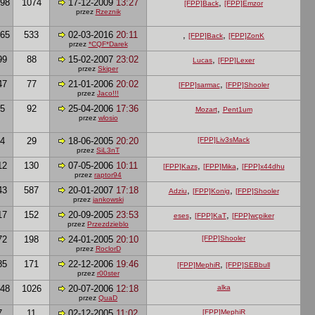
98
1074
17-12-2009
13:27
,
[FPP]Back
[FPP]Emzor
przez
Rzeznik
65
533
02-03-2016
20:11
,
,
[FPP]Back
[FPP]ZonK
przez
*CQF*Darek
99
88
15-02-2007
23:02
,
Lucas
[FPP]Lexer
przez
Skiper
47
77
21-01-2006
20:02
,
[FPP]sarmac
[FPP]Shooler
przez
Jaco!!!
5
92
25-04-2006
17:36
,
Mozart
Pent1um
przez
wlosio
4
29
18-06-2005
20:20
[FPP]Liv3sMack
przez
SiL3nT
12
130
07-05-2006
10:11
,
,
[FPP]Kazs
[FPP]Mika
[FPP]x44dhu
przez
raptor94
43
587
20-01-2007
17:18
,
,
Adziu
[FPP]Konig
[FPP]Shooler
przez
jankowski
17
152
20-09-2005
23:53
,
,
eses
[FPP]KaT
[FPP]wcpiker
przez
Przezdzieblo
72
198
24-01-2005
20:10
[FPP]Shooler
przez
RoclorD
85
171
22-12-2006
19:46
,
[FPP]MephiR
[FPP]SEBbull
przez
r00ster
48
1026
20-07-2006
12:18
alka
przez
QuaD
7
11
02-12-2005
11:02
[FPP]MephiR