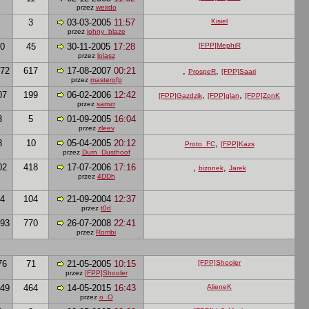
przez
weirdo
3
03-03-2005
11:57
Kisiel
przez
johny_blaze
0
45
30-11-2005
17:28
[FPP]MephiR
przez
lolasz
72
617
17-08-2007
00:21
,
,
ProspeR
[FPP]Saari
przez
masterofp
07
199
06-02-2006
12:42
,
,
[FPP]Gazdzik
[FPP]glan
[FPP]ZonK
przez
samzr
3
5
01-09-2005
16:04
przez
zleev
8
10
05-04-2005
20:12
,
Proto_FC
[FPP]Kazs
przez
Durn_Dusthoof
02
418
17-07-2006
17:16
,
,
bizonek
Jarek
przez
4DDh
4
104
21-09-2004
12:37
przez
t0d
93
770
26-07-2008
22:41
przez
Rombi
76
71
21-05-2005
10:15
[FPP]Shooler
przez
[FPP]Shooler
49
464
14-05-2015
16:43
AlieneK
przez
o_O