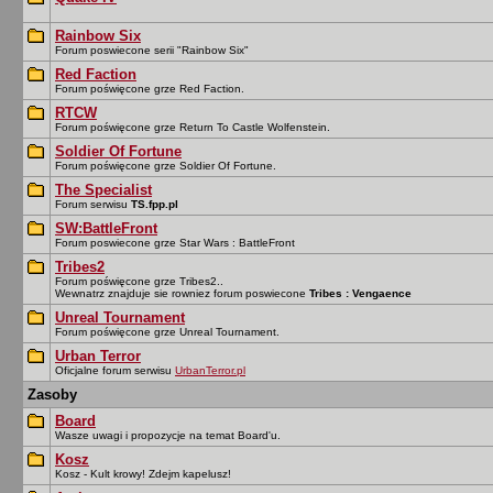
Rainbow Six
Forum poswiecone serii "Rainbow Six"
Red Faction
Forum poświęcone grze Red Faction.
RTCW
Forum poświęcone grze Return To Castle Wolfenstein.
Soldier Of Fortune
Forum poświęcone grze Soldier Of Fortune.
The Specialist
Forum serwisu
TS.fpp.pl
SW:BattleFront
Forum poswiecone grze Star Wars : BattleFront
Tribes2
Forum poświęcone grze Tribes2..
Wewnatrz znajduje sie rowniez forum poswiecone
Tribes : Vengaence
Unreal Tournament
Forum poświęcone grze Unreal Tournament.
Urban Terror
Oficjalne forum serwisu
UrbanTerror.pl
Zasoby
Board
Wasze uwagi i propozycje na temat Board'u.
Kosz
Kosz - Kult krowy! Zdejm kapelusz!