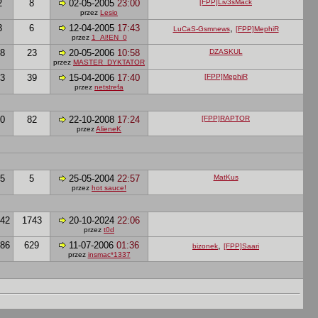
2
8
02-05-2005
23:00
[FPP]Liv3sMack
przez
Lesio
3
6
12-04-2005
17:43
,
LuCaS-Gsmnews
[FPP]MephiR
przez
1_Al!EN_0
8
23
20-05-2006
10:58
DZASKUL
przez
MASTER_DYKTATOR
3
39
15-04-2006
17:40
[FPP]MephiR
przez
netstrefa
0
82
22-10-2008
17:24
[FPP]RAPTOR
przez
AlieneK
5
5
25-05-2004
22:57
MatKus
przez
hot sauce!
42
1743
20-10-2024
22:06
przez
t0d
86
629
11-07-2006
01:36
,
bizonek
[FPP]Saari
przez
insmac*1337