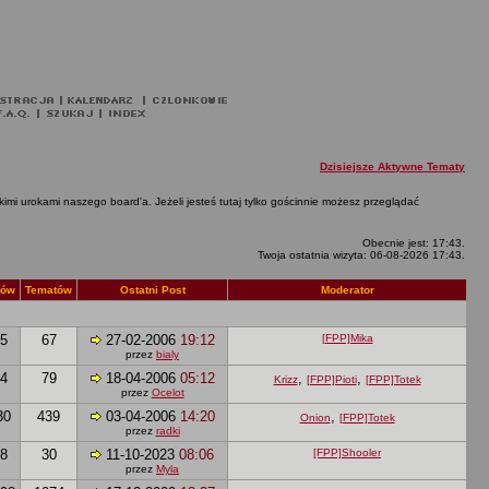
Dzisiejsze Aktywne Tematy
tkimi urokami naszego board'a. Jeżeli jesteś tutaj tylko gościnnie możesz przeglądać
Obecnie jest: 17:43.
Twoja ostatnia wizyta: 06-08-2026 17:43.
tów
Tematów
Ostatni Post
Moderator
5
67
27-02-2006
19:12
[FPP]Mika
przez
bialy
4
79
18-04-2006
05:12
,
,
Krizz
[FPP]Pioti
[FPP]Totek
przez
Ocelot
30
439
03-04-2006
14:20
,
Onion
[FPP]Totek
przez
radki
8
30
11-10-2023
08:06
[FPP]Shooler
przez
Myla