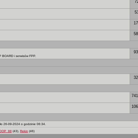
7
5
17
58
93
PP BOARD i serwisów FPP.
32
741
106
ło 26-09-2024 o godzinie 06:34.
OOP_88
(43),
Rekin
(46)