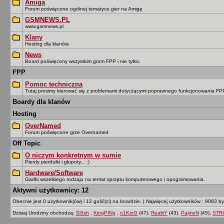
Amiga
Forum poświęcone ogólnej tematyce gier na Amigę
GSMNEWS.PL
www.gsmnews.pl
Klany
Hosting dla klanów.
News
Board poświęcony wszystkim grom FPP i nie tylko.
FPP
Pomoc techniczna
Tutaj prosimy kierować się z problemami dotyczącymi poprawnego funkcjonowania F
Boardy dla klanów
Hosting
OverNamed
Forum poświęcone grze Overnamed
Off Topic
O niczym konkretnym w sumie
Pierdy pierdułki i głupoty... :)
Hardware/Software
Gadki wszelkiego rodzaju na temat sprzętu komputerowego i opogramowania.
Aktywni użytkownicy: 12
Obecnie jest 0 użytkownik(ów) i 12 gość(ci) na boardzie.
|
Najwięcej użytkowników : 9083 by
Dzisiaj Urodziny obchodzą:
Sl3sh
,
KingPINg
,
n1KinG
(47),
RealitY
(43),
PajmoN
(45),
STR