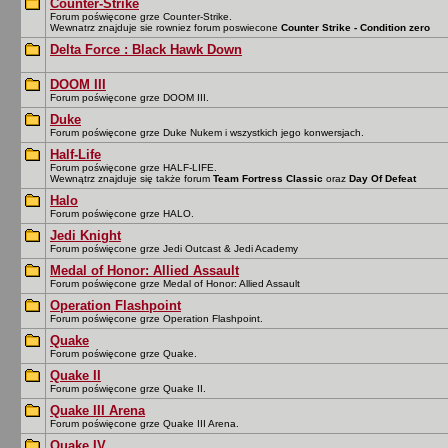
Counter-Strike
Forum poświęcone grze Counter-Strike.
Wewnatrz znajduje sie rowniez forum poswiecone
Counter Strike - Condition zero
Delta Force : Black Hawk Down
DOOM III
Forum poświęcone grze DOOM III.
Duke
Forum poświęcone grze Duke Nukem i wszystkich jego konwersjach.
Half-Life
Forum poświęcone grze HALF-LIFE.
Wewnątrz znajduje się także forum
Team Fortress Classic
oraz
Day Of Defeat
Halo
Forum poświęcone grze HALO.
Jedi Knight
Forum poświęcone grze Jedi Outcast & Jedi Academy
Medal of Honor: Allied Assault
Forum poświęcone grze Medal of Honor: Allied Assault
Operation Flashpoint
Forum poświęcone grze Operation Flashpoint.
Quake
Forum poświęcone grze Quake.
Quake II
Forum poświęcone grze Quake II.
Quake III Arena
Forum poświęcone grze Quake III Arena.
Quake IV