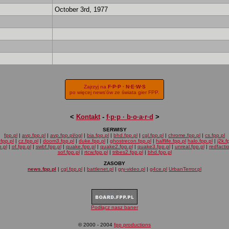
October 3rd, 1977
Zajrzyj na
F·P·P · N·E·W·S
po więcej news'ów ze świata gier FPP.
<
Kontakt
-
f·p·p · b·o·a·r·d
>
SERWISY
fpp.pl
|
avp.fpp.pl
|
avp.fpp.pl/ogl
|
bia.fpp.pl
|
bhd.fpp.pl
|
cgl.fpp.pl
|
chrome.fpp.pl
|
cs.fpp.pl
fpp.pl
|
cz.fpp.pl
|
doom3.fpp.pl
|
duke.fpp.pl
|
ghostrecon.fpp.pl
|
halflife.fpp.pl
halo.fpp.pl
|
j2k.f
.pl
|
of.fpp.pl
|
swbf.fpp.pl
|
quake.fpp.pl
|
quake2.fpp.pl
|
quake3.fpp.pl
|
unreal.fpp.pl
|
redfacti
sof.fpp.pl
|
rtcw.fpp.pl
|
tribes2.fpp.pl
|
bhd.fpp.pl
ZASOBY
news.fpp.pl
|
cgl.fpp.pl
|
battlenet.pl
|
gry-video.pl
|
g4ce.pl
UrbanTerror.pl
Podłącz nasz baner
© 2000 - 2004
fpp productions