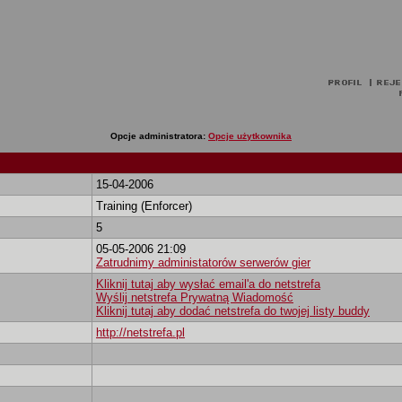
Opcje administratora:
Opcje użytkownika
15-04-2006
Training (Enforcer)
5
05-05-2006 21:09
Zatrudnimy administatorów serwerów gier
Kliknij tutaj aby wysłać email'a do netstrefa
Wyślij netstrefa Prywatną Wiadomość
Kliknij tutaj aby dodać netstrefa do twojej listy buddy
http://netstrefa.pl