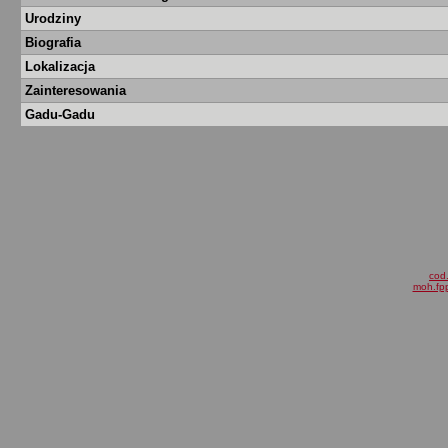
Urodziny
Biografia
Lokalizacja
Zainteresowania
Gadu-Gadu
cod.
moh.fpp