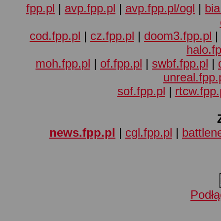
fpp.pl
|
avp.fpp.pl
|
avp.fpp.pl/ogl
|
bia
cod.fpp.pl
|
cz.fpp.pl
|
doom3.fpp.pl
halo.fp
moh.fpp.pl
|
of.fpp.pl
|
swbf.fpp.pl
|
unreal.fpp.
sof.fpp.pl
|
rtcw.fpp.
news.fpp.pl
|
cgl.fpp.pl
|
battlene
Podłą