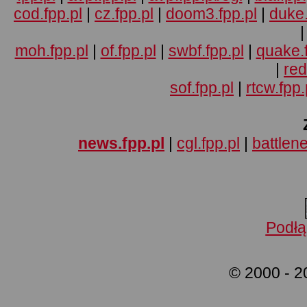
cod.fpp.pl
|
cz.fpp.pl
|
doom3.fpp.pl
|
duke.
moh.fpp.pl
|
of.fpp.pl
|
swbf.fpp.pl
|
quake.f
|
red
sof.fpp.pl
|
rtcw.fpp.
news.fpp.pl
|
cgl.fpp.pl
|
battlene
Podłą
© 2000 - 