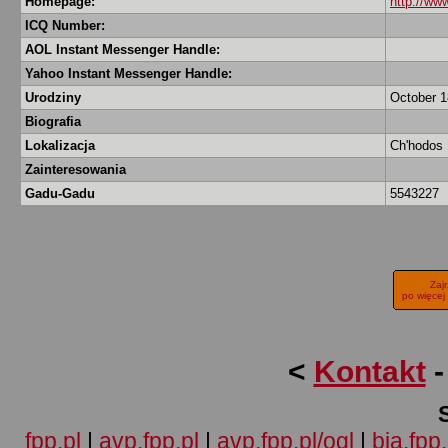
Homepage:
http://www
ICQ Number:
AOL Instant Messenger Handle:
Yahoo Instant Messenger Handle:
Urodziny
October 1
Biografia
Lokalizacja
Ch'hodos
Zainteresowania
Gadu-Gadu
5543227
Zaj
po więcej
<
Kontakt
fpp.pl
|
avp.fpp.pl
|
avp.fpp.pl/ogl
|
bia.fpp.