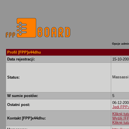
Opcje admin
Profil [FPP]x44dhu
Data rejestracji:
15-10-200
Massassi
Status:
W sumie postów:
5
06-12-200
Ostatni post:
Jedi.FPP.
Kliknij t
Kontakt [FPP]x44dhu:
Wyślij [
Kliknij tu