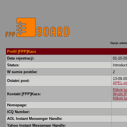
Opcje admin
Profil [FPP]Kazs
Data rejestracji:
01-10-2
Status:
Introduc
W sumie postów:
2
13-09-20
Ostatni post:
APEL-st
Kliknij 
Kontakt [FPP]Kazs:
Wyślij 
Kliknij 
Homepage:
ICQ Number:
AOL Instant Messenger Handle:
Yahoo Instant Messenger Handle: