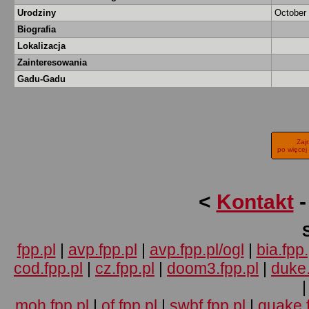
Urodziny
October 
Biografia
Lokalizacja
Zainteresowania
Gadu-Gadu
Zaj
po więcej
<
Kontakt
fpp.pl
|
avp.fpp.pl
|
avp.fpp.pl/ogl
|
bia.fpp.
cod.fpp.pl
|
cz.fpp.pl
|
doom3.fpp.pl
|
duke.
moh.fpp.pl
|
of.fpp.pl
|
swbf.fpp.pl
|
quake.f