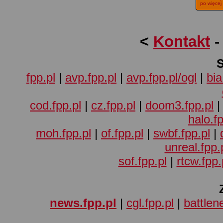
po więcej
<
Kontakt
fpp.pl
|
avp.fpp.pl
|
avp.fpp.pl/ogl
|
bia
cod.fpp.pl
|
cz.fpp.pl
|
doom3.fpp.pl
halo.fp
moh.fpp.pl
|
of.fpp.pl
|
swbf.fpp.pl
|
unreal.fpp.
sof.fpp.pl
|
rtcw.fpp.
news.fpp.pl
|
cgl.fpp.pl
|
battlene