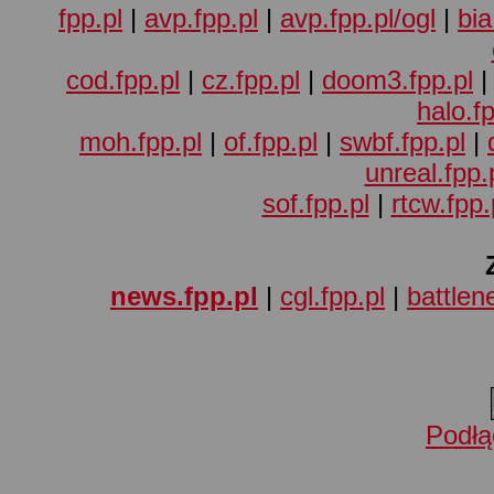
fpp.pl
|
avp.fpp.pl
|
avp.fpp.pl/ogl
|
bia
cod.fpp.pl
|
cz.fpp.pl
|
doom3.fpp.pl
halo.fp
moh.fpp.pl
|
of.fpp.pl
|
swbf.fpp.pl
|
unreal.fpp.
sof.fpp.pl
|
rtcw.fpp.
news.fpp.pl
|
cgl.fpp.pl
|
battlene
Podłą