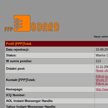
Opcje admin
Profil [FPP]Totek
Data rejestracji:
15-08-2
Status:
Warrior 
W sumie postów:
213
11-11-20
Ostatni post:
Nowe ofi
Kliknij 
Kontakt [FPP]Totek:
Wyślij 
Kliknij 
Homepage:
http://w
ICQ Number:
AOL Instant Messenger Handle:
Yahoo Instant Messenger Handle: