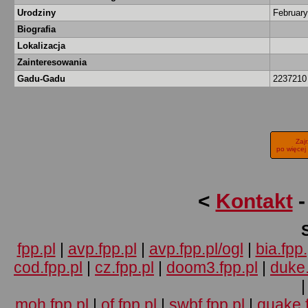
Urodziny
February
Biografia
Lokalizacja
Zainteresowania
Gadu-Gadu
223721
Zaj
po więcej
<
Kontakt
fpp.pl
|
avp.fpp.pl
|
avp.fpp.pl/ogl
|
bia.fpp.
cod.fpp.pl
|
cz.fpp.pl
|
doom3.fpp.pl
|
duke.
moh.fpp.pl
|
of.fpp.pl
|
swbf.fpp.pl
|
quake.f