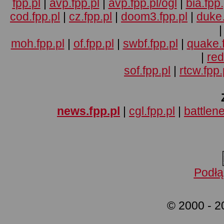
fpp.pl
|
avp.fpp.pl
|
avp.fpp.pl/ogl
|
bia.fpp.
cod.fpp.pl
|
cz.fpp.pl
|
doom3.fpp.pl
|
duke.
moh.fpp.pl
|
of.fpp.pl
|
swbf.fpp.pl
|
quake.f
|
red
sof.fpp.pl
|
rtcw.fpp.
news.fpp.pl
|
cgl.fpp.pl
|
battlene
Podłą
© 2000 - 