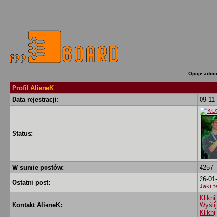
Opcje admin
Profil AlieneK
Data rejestracji:
09-11
Status:
W sumie postów:
4257
26-01
Ostatni post:
Jaki t
Klikni
Kontakt AlieneK:
Wyśli
Klikni