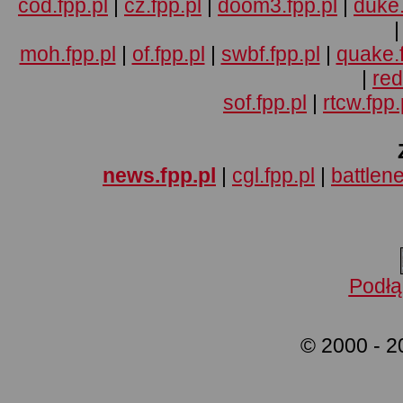
cod.fpp.pl
|
cz.fpp.pl
|
doom3.fpp.pl
|
duke.
moh.fpp.pl
|
of.fpp.pl
|
swbf.fpp.pl
|
quake.f
|
red
sof.fpp.pl
|
rtcw.fpp.
news.fpp.pl
|
cgl.fpp.pl
|
battlene
Podłą
© 2000 - 