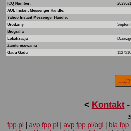
ICQ Number:
202962
AOL Instant Messenger Handle:
Yahoo Instant Messenger Handle:
Urodziny
Septemb
Biografia
Lokalizacja
Dzierz
Zainteresowania
Gadu-Gadu
113731
Zaj
po więcej
<
Kontakt
fpp.pl
|
avp.fpp.pl
|
avp.fpp.pl/ogl
|
bia.fpp.