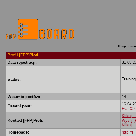
Opcje admin
Profil [FPP]Pioti
Data rejestracji:
31-08-2
Training
Status:
W sumie postów:
14
16-04-2
Ostatni post:
PC, X3
Kliknij 
Kontakt [FPP]Pioti:
Wyślij 
Kliknij 
Homepage:
http://F