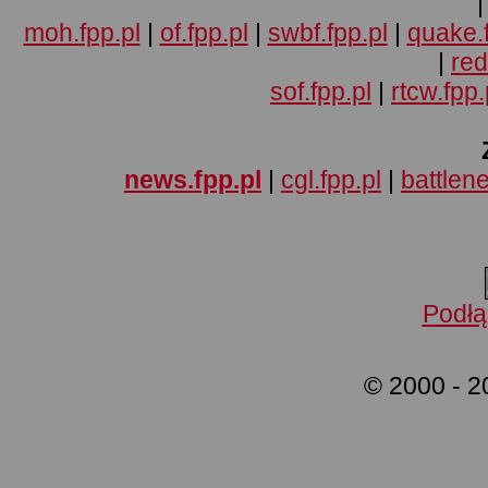
moh.fpp.pl
|
of.fpp.pl
|
swbf.fpp.pl
|
quake.f
|
red
sof.fpp.pl
|
rtcw.fpp.
news.fpp.pl
|
cgl.fpp.pl
|
battlene
Podłą
© 2000 - 