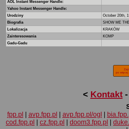
AOL Instant Messenger Handle:
Yahoo Instant Messenger Handle:
Urodziny
October 20th, 
Biografia
SHOW ME TH
Lokalizacja
KRAKÓW
Zainteresowania
KOMP
Gadu-Gadu
Zaj
po więcej
<
Kontakt
fpp.pl
|
avp.fpp.pl
|
avp.fpp.pl/ogl
|
bia.fpp.
cod.fpp.pl
|
cz.fpp.pl
|
doom3.fpp.pl
|
duke.