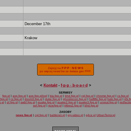
December 17th
Krakow
Zajrzyj na
F·P·P · N·E·W·S
po więcej news'ów ze świata gier FPP.
<
Kontakt
-
f·p·p · b·o·a·r·d
>
SERWISY
fpp.pl
|
avp.fpp.pl
|
avp.fpp.pl/ogl
|
bia.fpp.pl
|
bhd.fpp.pl
|
cgl.fpp.pl
|
chrome.fpp.pl
|
cs.fpp.pl
fpp.pl
|
cz.fpp.pl
|
doom3.fpp.pl
|
duke.fpp.pl
|
ghostrecon.fpp.pl
|
halflife.fpp.pl
halo.fpp.pl
|
j2k.f
.pl
|
of.fpp.pl
|
swbf.fpp.pl
|
quake.fpp.pl
|
quake2.fpp.pl
|
quake3.fpp.pl
|
unreal.fpp.pl
|
redfacti
sof.fpp.pl
|
rtcw.fpp.pl
|
tribes2.fpp.pl
|
bhd.fpp.pl
ZASOBY
news.fpp.pl
|
cgl.fpp.pl
|
battlenet.pl
|
gry-video.pl
|
g4ce.pl
UrbanTerror.pl