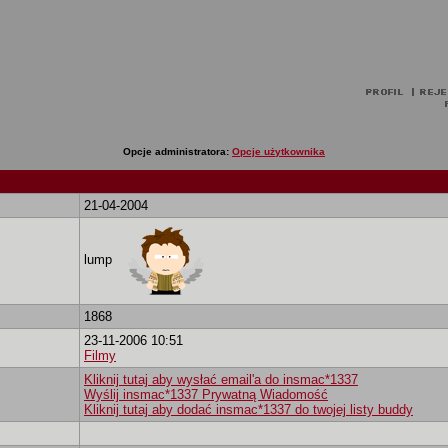
Opcje administratora:
Opcje użytkownika
21-04-2004
lump
1868
23-11-2006 10:51
Filmy
Kliknij tutaj aby wysłać email'a do insmac*1337
Wyślij insmac*1337 Prywatną Wiadomość
Kliknij tutaj aby dodać insmac*1337 do twojej listy buddy