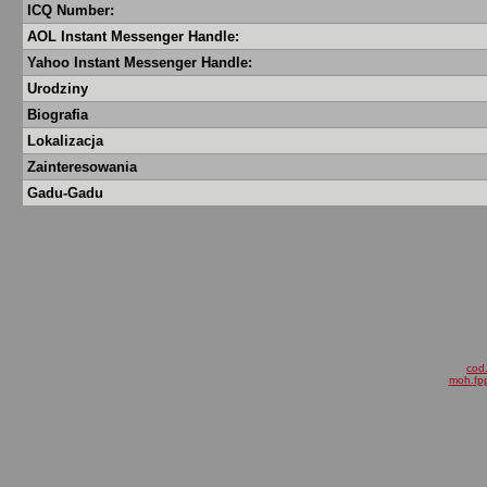
ICQ Number:
AOL Instant Messenger Handle:
Yahoo Instant Messenger Handle:
Urodziny
Biografia
Lokalizacja
Zainteresowania
Gadu-Gadu
cod.
moh.fpp