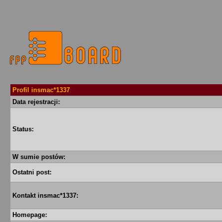
Profil insmac*1337
Data rejestracji:
Status:
W sumie postów:
Ostatni post:
Kontakt insmac*1337:
Homepage: