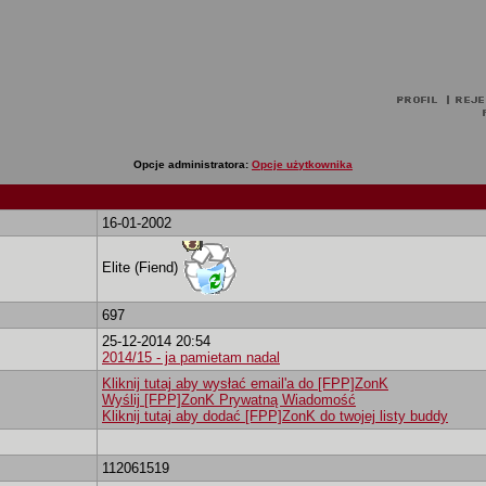
Opcje administratora:
Opcje użytkownika
16-01-2002
Elite (Fiend)
697
25-12-2014 20:54
2014/15 - ja pamietam nadal
Kliknij tutaj aby wysłać email'a do [FPP]ZonK
Wyślij [FPP]ZonK Prywatną Wiadomość
Kliknij tutaj aby dodać [FPP]ZonK do twojej listy buddy
112061519