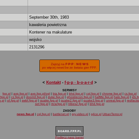
September 30th, 1983
kawaleria powietrzna
Kontener na makulature
wojsko
2131296
Zajrzyj na
F·P·P · N·E·W·S
po więcej news'ów ze świata gier FPP.
<
Kontakt
-
f·p·p · b·o·a·r·d
>
SERWISY
fpp.pl
|
avp.fpp.pl
|
avp.fpp.pl/ogl
|
bia.fpp.pl
|
bhd.fpp.pl
|
cgl.fpp.pl
|
chrome.fpp.pl
|
cs.fpp.pl
fpp.pl
|
cz.fpp.pl
|
doom3.fpp.pl
|
duke.fpp.pl
|
ghostrecon.fpp.pl
|
halflife.fpp.pl
halo.fpp.pl
|
j2k.f
.pl
|
of.fpp.pl
|
swbf.fpp.pl
|
quake.fpp.pl
|
quake2.fpp.pl
|
quake3.fpp.pl
|
unreal.fpp.pl
|
redfacti
sof.fpp.pl
|
rtcw.fpp.pl
|
tribes2.fpp.pl
|
bhd.fpp.pl
ZASOBY
news.fpp.pl
|
cgl.fpp.pl
|
battlenet.pl
|
gry-video.pl
|
g4ce.pl
UrbanTerror.pl
Podłącz nasz baner