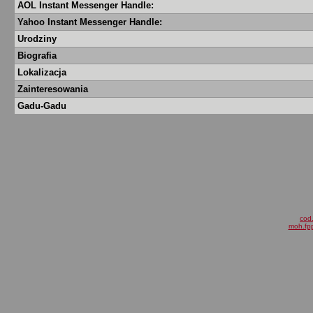
AOL Instant Messenger Handle:
Yahoo Instant Messenger Handle:
Urodziny
Biografia
Lokalizacja
Zainteresowania
Gadu-Gadu
cod.
moh.fpp