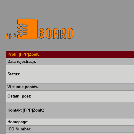
Profil [FPP]ZonK
Data rejestracji:
Status:
W sumie postów:
Ostatni post:
Kontakt [FPP]ZonK:
Homepage:
ICQ Number: