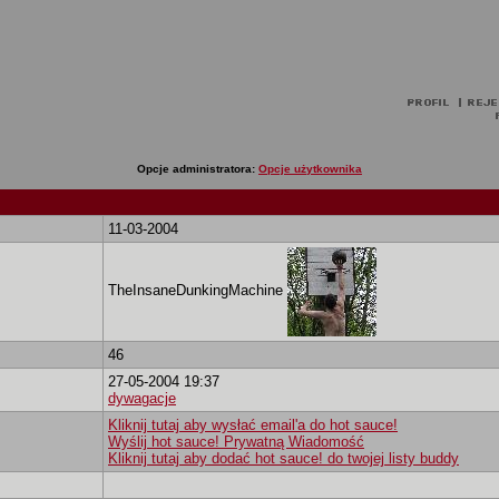
Opcje administratora:
Opcje użytkownika
11-03-2004
TheInsaneDunkingMachine
46
27-05-2004 19:37
dywagacje
Kliknij tutaj aby wysłać email'a do hot sauce!
Wyślij hot sauce! Prywatną Wiadomość
Kliknij tutaj aby dodać hot sauce! do twojej listy buddy