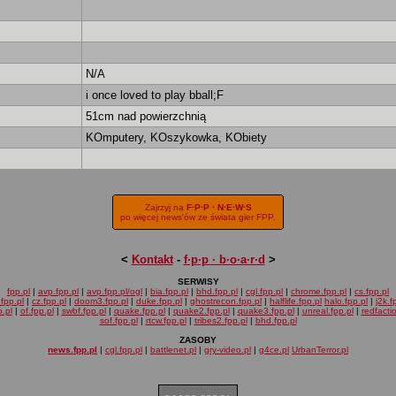
N/A
i once loved to play bball;F
51cm nad powierzchnią
KOmputery, KOszykowka, KObiety
Zajrzyj na
F·P·P · N·E·W·S
po więcej news'ów ze świata gier FPP.
<
Kontakt
-
f·p·p · b·o·a·r·d
>
SERWISY
fpp.pl
|
avp.fpp.pl
|
avp.fpp.pl/ogl
|
bia.fpp.pl
|
bhd.fpp.pl
|
cgl.fpp.pl
|
chrome.fpp.pl
|
cs.fpp.pl
fpp.pl
|
cz.fpp.pl
|
doom3.fpp.pl
|
duke.fpp.pl
|
ghostrecon.fpp.pl
|
halflife.fpp.pl
halo.fpp.pl
|
j2k.f
.pl
|
of.fpp.pl
|
swbf.fpp.pl
|
quake.fpp.pl
|
quake2.fpp.pl
|
quake3.fpp.pl
|
unreal.fpp.pl
|
redfacti
sof.fpp.pl
|
rtcw.fpp.pl
|
tribes2.fpp.pl
|
bhd.fpp.pl
ZASOBY
news.fpp.pl
|
cgl.fpp.pl
|
battlenet.pl
|
gry-video.pl
|
g4ce.pl
UrbanTerror.pl