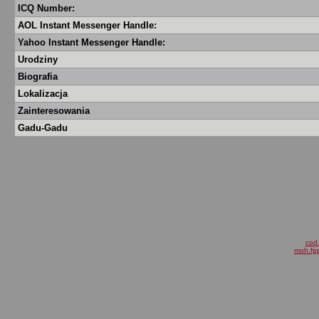
ICQ Number:
AOL Instant Messenger Handle:
Yahoo Instant Messenger Handle:
Urodziny
Biografia
Lokalizacja
Zainteresowania
Gadu-Gadu
cod.
moh.fpp