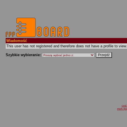
Wiadomość
This user has not registered and therefore does not have a profile to view.
Szybkie wybieranie:
cod.
moh.fpp