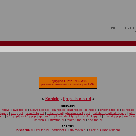
Zajrzyj na
F·P·P · N·E·W·S
po więcej news'ów ze świata gier FPP.
<
Kontakt
-
f·p·p · b·o·a·r·d
>
SERWISY
fpp.pl
|
avp.fpp.pl
|
avp.fpp.pl/ogl
|
bia.fpp.pl
|
bhd.fpp.pl
|
cgl.fpp.pl
|
chrome.fpp.pl
|
cs.fpp.pl
fpp.pl
|
cz.fpp.pl
|
doom3.fpp.pl
|
duke.fpp.pl
|
ghostrecon.fpp.pl
|
halflife.fpp.pl
halo.fpp.pl
|
j2k.f
.pl
|
of.fpp.pl
|
swbf.fpp.pl
|
quake.fpp.pl
|
quake2.fpp.pl
|
quake3.fpp.pl
|
unreal.fpp.pl
|
redfacti
sof.fpp.pl
|
rtcw.fpp.pl
|
tribes2.fpp.pl
|
bhd.fpp.pl
ZASOBY
news.fpp.pl
|
cgl.fpp.pl
|
battlenet.pl
|
gry-video.pl
|
g4ce.pl
UrbanTerror.pl