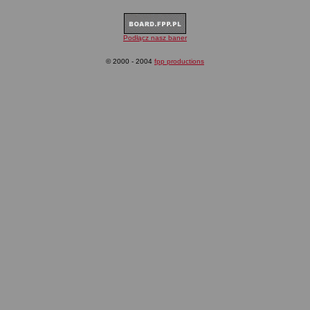
Podłącz nasz baner
© 2000 - 2004
fpp productions