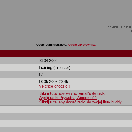
Opcje administratora:
Opcje użytkownika
03-04-2006
Training (Enforcer)
17
18-05-2006 20:45
nie chce chodzic!!
Kliknij tutaj aby wysłać email'a do radki
Wyślij radki Prywatną Wiadomość
Kliknij tutaj aby dodać radki do twojej listy buddy