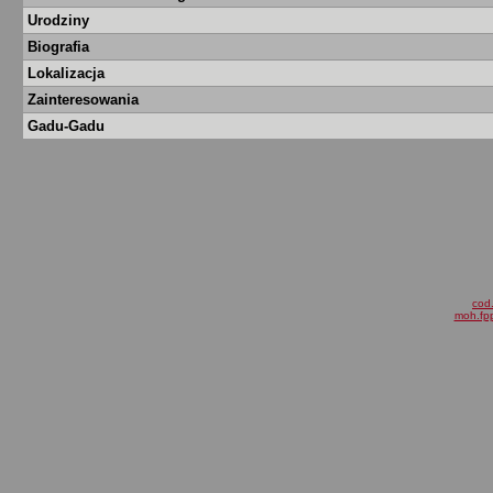
Urodziny
Biografia
Lokalizacja
Zainteresowania
Gadu-Gadu
cod.
moh.fpp