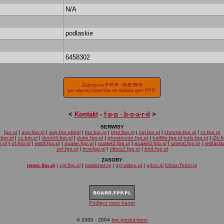
N/A
podlaskie
6458302
Zajrzyj na
F·P·P · N·E·W·S
po więcej news'ów ze świata gier FPP.
<
Kontakt
-
f·p·p · b·o·a·r·d
>
SERWISY
fpp.pl
|
avp.fpp.pl
|
avp.fpp.pl/ogl
|
bia.fpp.pl
|
bhd.fpp.pl
|
cgl.fpp.pl
|
chrome.fpp.pl
|
cs.fpp.pl
fpp.pl
|
cz.fpp.pl
|
doom3.fpp.pl
|
duke.fpp.pl
|
ghostrecon.fpp.pl
|
halflife.fpp.pl
halo.fpp.pl
|
j2k.f
.pl
|
of.fpp.pl
|
swbf.fpp.pl
|
quake.fpp.pl
|
quake2.fpp.pl
|
quake3.fpp.pl
|
unreal.fpp.pl
|
redfacti
sof.fpp.pl
|
rtcw.fpp.pl
|
tribes2.fpp.pl
|
bhd.fpp.pl
ZASOBY
news.fpp.pl
|
cgl.fpp.pl
|
battlenet.pl
|
gry-video.pl
|
g4ce.pl
UrbanTerror.pl
Podłącz nasz baner
© 2000 - 2004
fpp productions