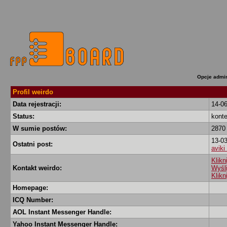
Opcje admin
Profil weirdo
Data rejestracji:
14-0
Status:
kont
W sumie postów:
2870
13-0
Ostatni post:
aviki
Klikn
Kontakt weirdo:
Wyśl
Klikn
Homepage:
ICQ Number:
AOL Instant Messenger Handle:
Yahoo Instant Messenger Handle: