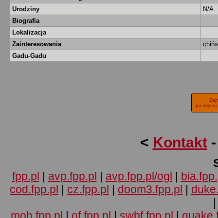
Urodziny
N/A
Biografia
Lokalizacja
Zainteresowania
chińs
Gadu-Gadu
Zaj
po więcej
<
Kontakt
fpp.pl
|
avp.fpp.pl
|
avp.fpp.pl/ogl
|
bia.fpp.
cod.fpp.pl
|
cz.fpp.pl
|
doom3.fpp.pl
|
duke.
moh.fpp.pl
|
of.fpp.pl
|
swbf.fpp.pl
|
quake.f