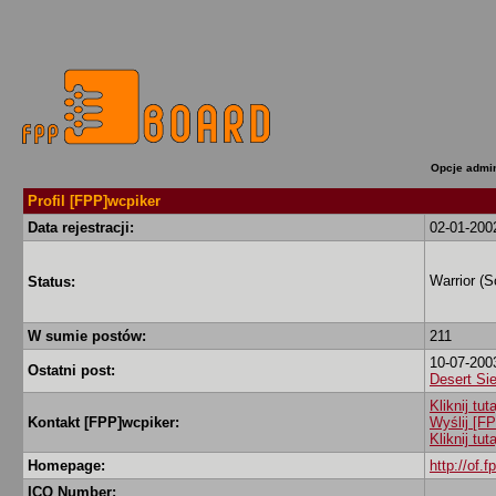
Opcje admin
Profil [FPP]wcpiker
Data rejestracji:
02-01-200
Warrior (
Status:
W sumie postów:
211
10-07-200
Ostatni post:
Desert Si
Kliknij tu
Kontakt [FPP]wcpiker:
Wyślij [F
Kliknij tu
Homepage:
http://of.f
ICQ Number: