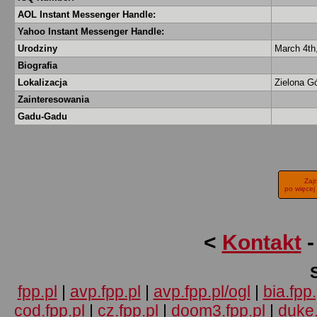
AOL Instant Messenger Handle:
Yahoo Instant Messenger Handle:
Urodziny
March 4th
Biografia
Lokalizacja
Zielona G
Zainteresowania
Gadu-Gadu
Zaj
po więcej
<
Kontakt
fpp.pl
|
avp.fpp.pl
|
avp.fpp.pl/ogl
|
bia.fpp.
cod.fpp.pl
|
cz.fpp.pl
|
doom3.fpp.pl
|
duke.