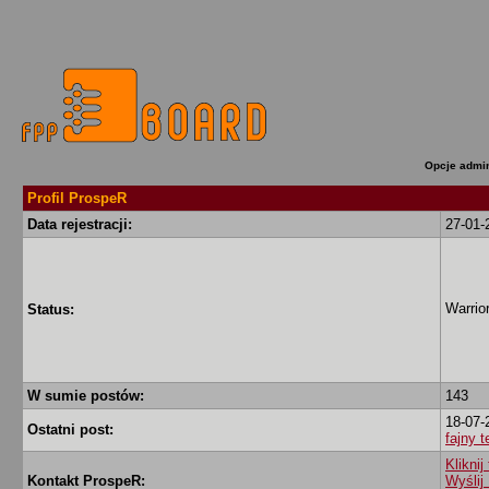
Opcje admin
Profil ProspeR
Data rejestracji:
27-01-
Warrio
Status:
W sumie postów:
143
18-07-
Ostatni post:
fajny 
Klikni
Kontakt ProspeR:
Wyślij