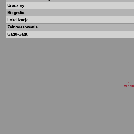
Urodziny
Biografia
Lokalizacja
Zainteresowania
Gadu-Gadu
cod.
moh.fpp