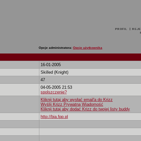
Opcje administratora:
Opcje użytkownika
16-01-2005
Skilled (Knight)
47
04-05-2005 21:53
spolszczenie?
Kliknij tutaj aby wysłać email'a do Krizz
Wyślij Krizz Prywatną Wiadomość
Kliknij tutaj aby dodać Krizz do twojej listy buddy
http://bia.fpp.pl