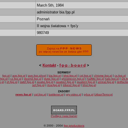
March 5th, 1984
administrator bia.fpp.pl
Poznań
II wojna światowa + fps'y
980749
Zajrzyj na
F·P·P · N·E·W·S
po więcej news'ów ze świata gier FPP.
<
Kontakt
-
f·p·p · b·o·a·r·d
>
SERWISY
fpp.pl
|
avp.fpp.pl
|
avp.fpp.pl/ogl
|
bia.fpp.pl
|
bhd.fpp.pl
|
cgl.fpp.pl
|
chrome.fpp.pl
|
cs.fpp.pl
fpp.pl
|
cz.fpp.pl
|
doom3.fpp.pl
|
duke.fpp.pl
|
ghostrecon.fpp.pl
|
halflife.fpp.pl
halo.fpp.pl
|
j2k.f
.pl
|
of.fpp.pl
|
swbf.fpp.pl
|
quake.fpp.pl
|
quake2.fpp.pl
|
quake3.fpp.pl
|
unreal.fpp.pl
|
redfacti
sof.fpp.pl
|
rtcw.fpp.pl
|
tribes2.fpp.pl
|
bhd.fpp.pl
ZASOBY
news.fpp.pl
|
cgl.fpp.pl
|
battlenet.pl
|
gry-video.pl
|
g4ce.pl
UrbanTerror.pl
Podłącz nasz baner
© 2000 - 2004
fpp productions