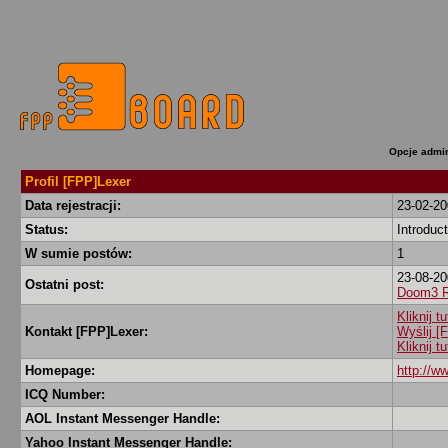
Opcje admin
Profil [FPP]Lexer
Data rejestracji:
23-02-2
Status:
Introduc
W sumie postów:
1
23-08-20
Ostatni post:
Doom3 R
Kliknij 
Kontakt [FPP]Lexer:
Wyślij 
Kliknij 
Homepage:
http://w
ICQ Number:
AOL Instant Messenger Handle:
Yahoo Instant Messenger Handle: