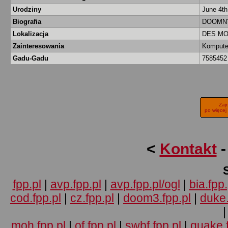
Urodziny
June 4th
Biografia
DOOMNY
Lokalizacja
DES MO
Zainteresowania
Komputer
Gadu-Gadu
758545
Zaj
po więcej
<
Kontakt
fpp.pl
|
avp.fpp.pl
|
avp.fpp.pl/ogl
|
bia.fpp.
cod.fpp.pl
|
cz.fpp.pl
|
doom3.fpp.pl
|
duke.
moh.fpp.pl
|
of.fpp.pl
|
swbf.fpp.pl
|
quake.f