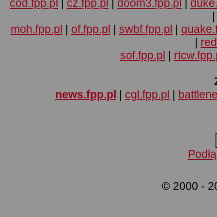
cod.fpp.pl
|
cz.fpp.pl
|
doom3.fpp.pl
|
duke.
moh.fpp.pl
|
of.fpp.pl
|
swbf.fpp.pl
|
quake.f
|
red
sof.fpp.pl
|
rtcw.fpp.
news.fpp.pl
|
cgl.fpp.pl
|
battlene
Podłą
© 2000 - 