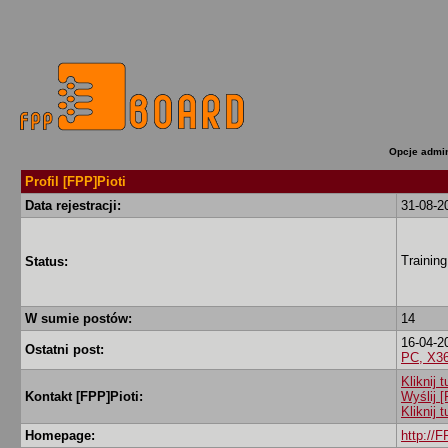
Opcje admin
Profil [FPP]Pioti
Data rejestracji:
31-08-2
Training
Status:
W sumie postów:
14
16-04-2
Ostatni post:
PC, X3
Kliknij 
Kontakt [FPP]Pioti:
Wyślij 
Kliknij 
Homepage:
http://F