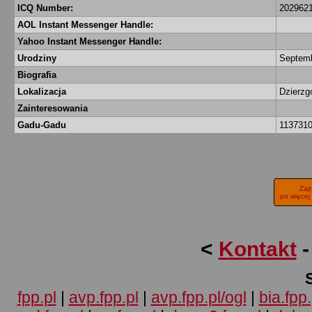
ICQ Number:
202962
AOL Instant Messenger Handle:
Yahoo Instant Messenger Handle:
Urodziny
Septemb
Biografia
Lokalizacja
Dzierz
Zainteresowania
Gadu-Gadu
113731
Zaj
po więcej
<
Kontakt
fpp.pl
|
avp.fpp.pl
|
avp.fpp.pl/ogl
|
bia.fpp.