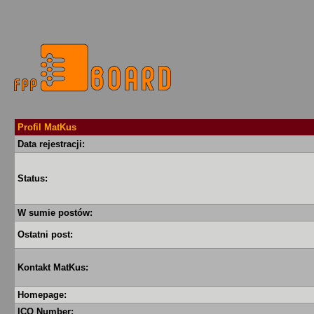
Profil MatKus
Data rejestracji:
Status:
W sumie postów:
Ostatni post:
Kontakt MatKus:
Homepage:
ICQ Number: