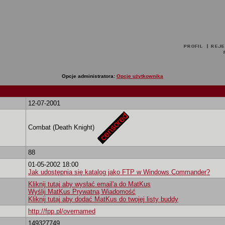
Opcje administratora:
Opcje użytkownika
12-07-2001
Combat (Death Knight)
88
01-05-2002 18:00
Jak udostępnia się katalog jako FTP w Windows Commander?
Kliknij tutaj aby wysłać email'a do MatKus
Wyślij MatKus Prywatną Wiadomość
Kliknij tutaj aby dodać MatKus do twojej listy buddy
http://fpp.pl/overnamed
149327749