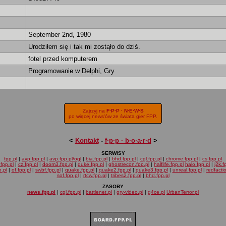
September 2nd, 1980
Urodziłem się i tak mi zostąło do dziś.
fotel przed komputerem
Programowanie w Delphi, Gry
Zajrzyj na
F·P·P · N·E·W·S
po więcej news'ów ze świata gier FPP.
<
Kontakt
-
f·p·p · b·o·a·r·d
>
SERWISY
fpp.pl
|
avp.fpp.pl
|
avp.fpp.pl/ogl
|
bia.fpp.pl
|
bhd.fpp.pl
|
cgl.fpp.pl
|
chrome.fpp.pl
|
cs.fpp.pl
fpp.pl
|
cz.fpp.pl
|
doom3.fpp.pl
|
duke.fpp.pl
|
ghostrecon.fpp.pl
|
halflife.fpp.pl
halo.fpp.pl
|
j2k.f
.pl
|
of.fpp.pl
|
swbf.fpp.pl
|
quake.fpp.pl
|
quake2.fpp.pl
|
quake3.fpp.pl
|
unreal.fpp.pl
|
redfacti
sof.fpp.pl
|
rtcw.fpp.pl
|
tribes2.fpp.pl
|
bhd.fpp.pl
ZASOBY
news.fpp.pl
|
cgl.fpp.pl
|
battlenet.pl
|
gry-video.pl
|
g4ce.pl
UrbanTerror.pl