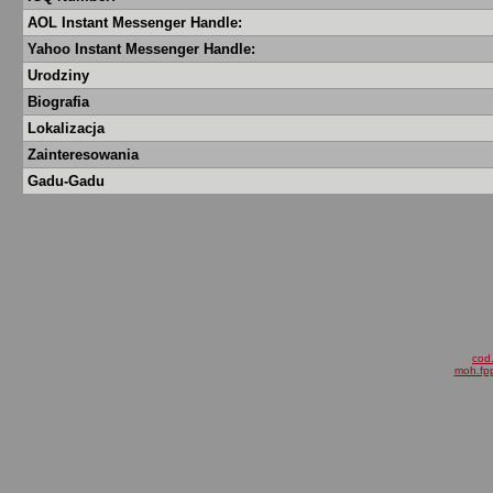
AOL Instant Messenger Handle:
Yahoo Instant Messenger Handle:
Urodziny
Biografia
Lokalizacja
Zainteresowania
Gadu-Gadu
cod.
moh.fpp