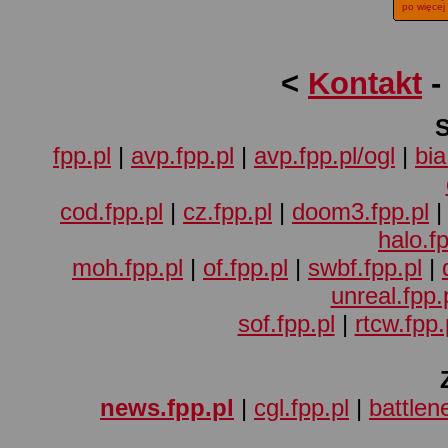
po więcej
<
Kontakt
fpp.pl
|
avp.fpp.pl
|
avp.fpp.pl/ogl
|
bia
cod.fpp.pl
|
cz.fpp.pl
|
doom3.fpp.pl
halo.fp
moh.fpp.pl
|
of.fpp.pl
|
swbf.fpp.pl
|
unreal.fpp.
sof.fpp.pl
|
rtcw.fpp.
news.fpp.pl
|
cgl.fpp.pl
|
battlene