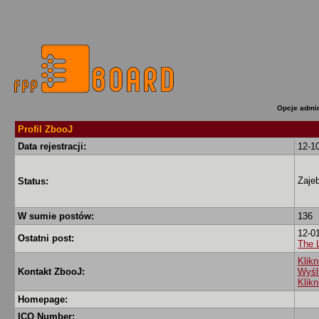
Opcje admin
Profil ZbooJ
Data rejestracji:
12-1
Zajeb
Status:
W sumie postów:
136
12-0
Ostatni post:
The 
Klikn
Kontakt ZbooJ:
Wyśl
Klikn
Homepage:
ICQ Number: