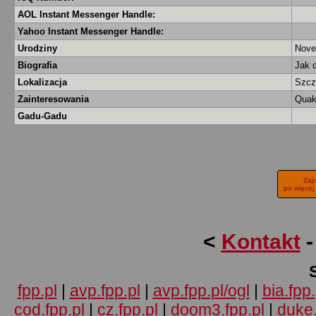
AOL Instant Messenger Handle:
Yahoo Instant Messenger Handle:
Urodziny
Nove
Biografia
Jak 
Lokalizacja
Szcz
Zainteresowania
Quak
Gadu-Gadu
Zaj
po więcej
<
Kontakt
fpp.pl
|
avp.fpp.pl
|
avp.fpp.pl/ogl
|
bia.fpp.
cod.fpp.pl
|
cz.fpp.pl
|
doom3.fpp.pl
|
duke.