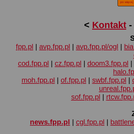
po więcej
<
Kontakt
fpp.pl
|
avp.fpp.pl
|
avp.fpp.pl/ogl
|
bia
cod.fpp.pl
|
cz.fpp.pl
|
doom3.fpp.pl
halo.fp
moh.fpp.pl
|
of.fpp.pl
|
swbf.fpp.pl
|
unreal.fpp.
sof.fpp.pl
|
rtcw.fpp.
news.fpp.pl
|
cgl.fpp.pl
|
battlene