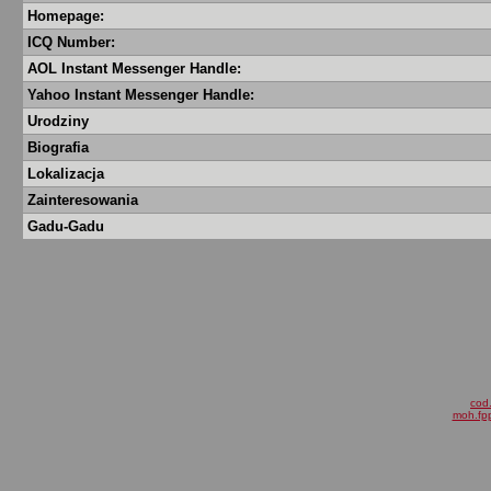
Homepage:
ICQ Number:
AOL Instant Messenger Handle:
Yahoo Instant Messenger Handle:
Urodziny
Biografia
Lokalizacja
Zainteresowania
Gadu-Gadu
cod.
moh.fpp