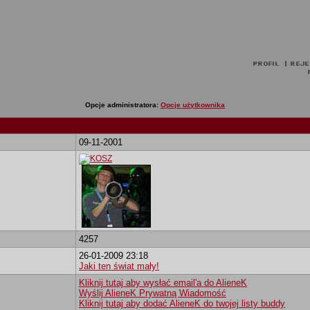
Opcje administratora:
Opcje użytkownika
09-11-2001
4257
26-01-2009 23:18
Jaki ten świat mały!
Kliknij tutaj aby wysłać email'a do AlieneK
Wyślij AlieneK Prywatną Wiadomość
Kliknij tutaj aby dodać AlieneK do twojej listy buddy