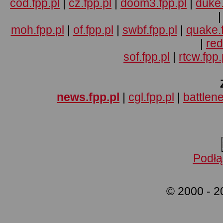
cod.fpp.pl
|
cz.fpp.pl
|
doom3.fpp.pl
|
duke.
moh.fpp.pl
|
of.fpp.pl
|
swbf.fpp.pl
|
quake.f
|
red
sof.fpp.pl
|
rtcw.fpp.
news.fpp.pl
|
cgl.fpp.pl
|
battlene
Podłą
© 2000 - 