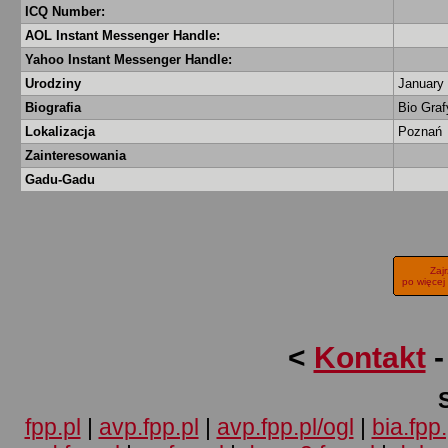
ICQ Number:
AOL Instant Messenger Handle:
Yahoo Instant Messenger Handle:
Urodziny
January 
Biografia
Bio Gra
Lokalizacja
Poznań
Zainteresowania
Gadu-Gadu
Zaj
po więcej
<
Kontakt
fpp.pl
|
avp.fpp.pl
|
avp.fpp.pl/ogl
|
bia.fpp.