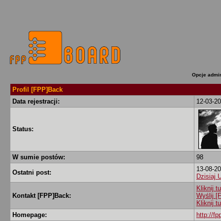
Opcje admin
Profil [FPP]Back
Data rejestracji:
12-03-2
Status:
W sumie postów:
98
13-08-20
Ostatni post:
Dzisiaj 
Kliknij 
Kontakt [FPP]Back:
Wyślij 
Kliknij 
Homepage:
http://fp