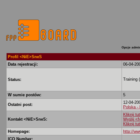
Opcje admin
Profil <NiE>SneS
Data rejestracji:
06-04-20
Training 
Status:
W sumie postów:
5
12-04-20
Ostatni post:
Polska - 
Kliknij t
Kontakt <NiE>SneS:
Wyślij 
Kliknij t
Homepage:
http://ww
ICQ Number: