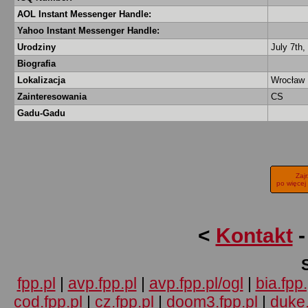
AOL Instant Messenger Handle:
Yahoo Instant Messenger Handle:
Urodziny
July 7th,
Biografia
Lokalizacja
Wrocław
Zainteresowania
CS
Gadu-Gadu
Zaj
po więcej
<
Kontakt
fpp.pl
|
avp.fpp.pl
|
avp.fpp.pl/ogl
|
bia.fpp.
cod.fpp.pl
|
cz.fpp.pl
|
doom3.fpp.pl
|
duke.