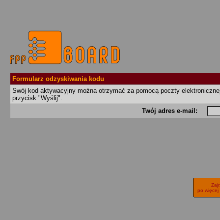
Formularz odzyskiwania kodu
Swój kod aktywacyjny można otrzymać za pomocą poczty elektronicznej, w
przycisk "Wyślij".
Twój adres e-mail:
Zaj
po więcej