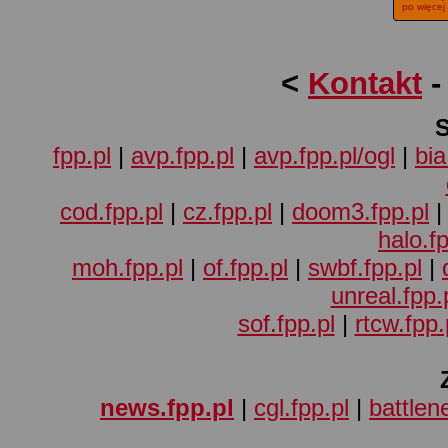
po więcej
<
Kontakt
fpp.pl
|
avp.fpp.pl
|
avp.fpp.pl/ogl
|
bia
cod.fpp.pl
|
cz.fpp.pl
|
doom3.fpp.pl
halo.fp
moh.fpp.pl
|
of.fpp.pl
|
swbf.fpp.pl
|
unreal.fpp.
sof.fpp.pl
|
rtcw.fpp.
news.fpp.pl
|
cgl.fpp.pl
|
battlene