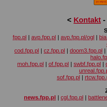
po więcej
<
Kontakt
fpp.pl
|
avp.fpp.pl
|
avp.fpp.pl/ogl
|
bia
cod.fpp.pl
|
cz.fpp.pl
|
doom3.fpp.pl
halo.fp
moh.fpp.pl
|
of.fpp.pl
|
swbf.fpp.pl
|
unreal.fpp.
sof.fpp.pl
|
rtcw.fpp.
news.fpp.pl
|
cgl.fpp.pl
|
battlene