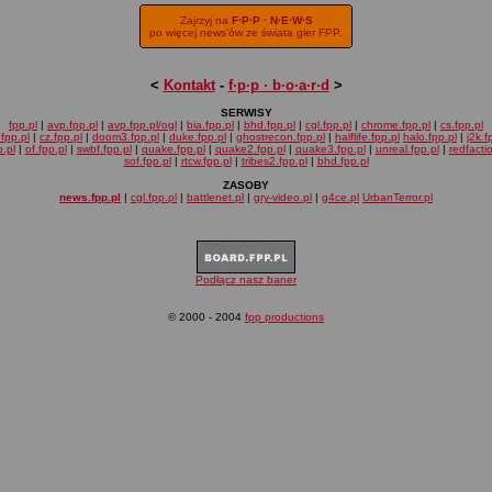
Zajrzyj na
F·P·P · N·E·W·S
po więcej news'ów ze świata gier FPP.
<
Kontakt
-
f·p·p · b·o·a·r·d
>
SERWISY
fpp.pl
|
avp.fpp.pl
|
avp.fpp.pl/ogl
|
bia.fpp.pl
|
bhd.fpp.pl
|
cgl.fpp.pl
|
chrome.fpp.pl
|
cs.fpp.pl
fpp.pl
|
cz.fpp.pl
|
doom3.fpp.pl
|
duke.fpp.pl
|
ghostrecon.fpp.pl
|
halflife.fpp.pl
halo.fpp.pl
|
j2k.f
.pl
|
of.fpp.pl
|
swbf.fpp.pl
|
quake.fpp.pl
|
quake2.fpp.pl
|
quake3.fpp.pl
|
unreal.fpp.pl
|
redfacti
sof.fpp.pl
|
rtcw.fpp.pl
|
tribes2.fpp.pl
|
bhd.fpp.pl
ZASOBY
news.fpp.pl
|
cgl.fpp.pl
|
battlenet.pl
|
gry-video.pl
|
g4ce.pl
UrbanTerror.pl
Podłącz nasz baner
© 2000 - 2004
fpp productions