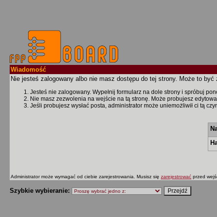
Wiadomość
Nie jesteś zalogowany albo nie masz dostępu do tej strony. Może to być 
Jesteś nie zalogowany. Wypełnij formularz na dole strony i spróbuj po
Nie masz zezwolenia na wejście na tą stronę. Może probujesz edytowa
Jeśli probujesz wysłać posta, administrator może uniemożliwił ci tą cz
Na
Ha
Administrator może wymagać od ciebie zarejestrowania. Musisz się
zarejestrować
przed wejś
Szybkie wybieranie: