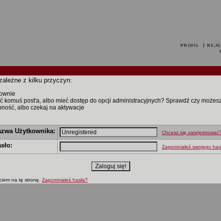
zależne z kilku przyczyn:
nownie
ć komuś post'a, albo mieć dostęp do opcji administracyjnych? Sprawdź czy możes
ynność, albo czekaj na aktywacje
zwa Użytkownika:
Chcesz się zarejestrować
sło:
Zapomniałeś swojego has
ciem na tę stronę.
Zapomniałeś hasła?