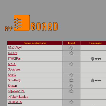
Nazwa użytkownika
Email
Homepage
!GaJoWy!
!ns3int
!THC!Pain
!ZaiX!
$corcerer
$hizO
$p!n#z@
$pawn
>|$eba|< PL
>|fake|<Lasica
<>BEATA