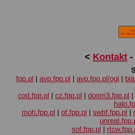
Zaj
po więcej
<
Kontakt
fpp.pl
|
avp.fpp.pl
|
avp.fpp.pl/ogl
|
bia
cod.fpp.pl
|
cz.fpp.pl
|
doom3.fpp.pl
halo.fp
moh.fpp.pl
|
of.fpp.pl
|
swbf.fpp.pl
|
unreal.fpp.
sof.fpp.pl
|
rtcw.fpp.