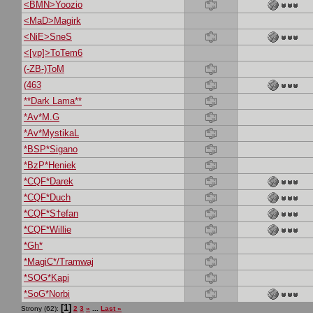
<BMN>Yoozio
<MaD>Magirk
<NiE>SneS
<[vp]>ToTem6
(-ZB-)ToM
(463
**Dark Lama**
*Av*M.G
*Av*MystikaL
*BSP*Sigano
*BzP*Heniek
*CQF*Darek
*CQF*Duch
*CQF*S†efan
*CQF*Willie
*Gh*
*MagiC*/Tramwaj
*SOG*Kapi
*SoG*Norbi
[1]
Strony (62):
2
3
»
...
Last »