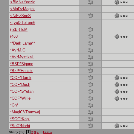
<BMN>Yoozio
<MaD>Magirk
<NiE>SneS
<[vp]>ToTem6
(-ZB-)ToM
(463
**Dark Lama**
*Av*M.G
*Av*MystikaL
*BSP*Sigano
*BzP*Heniek
*CQF*Darek
*CQF*Duch
*CQF*S†efan
*CQF*Willie
*Gh*
*MagiC*/Tramwaj
*SOG*Kapi
*SoG*Norbi
[1]
Strony (62):
2
3
»
...
Last »