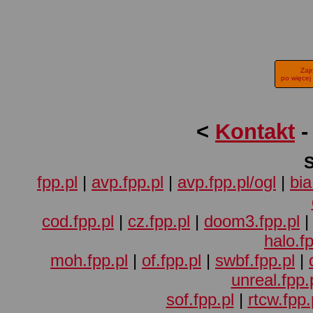
Zaj
po więcej
<
Kontakt
fpp.pl
|
avp.fpp.pl
|
avp.fpp.pl/ogl
|
bia
cod.fpp.pl
|
cz.fpp.pl
|
doom3.fpp.pl
halo.fp
moh.fpp.pl
|
of.fpp.pl
|
swbf.fpp.pl
|
unreal.fpp.
sof.fpp.pl
|
rtcw.fpp.