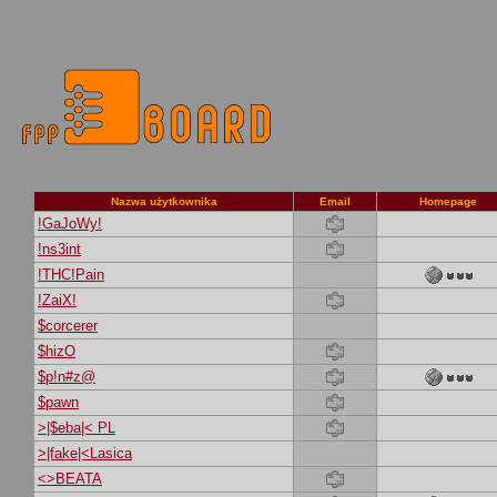
Nazwa użytkownika
Email
Homepage
!GaJoWy!
!ns3int
!THC!Pain
!ZaiX!
$corcerer
$hizO
$p!n#z@
$pawn
>|$eba|< PL
>|fake|<Lasica
<>BEATA