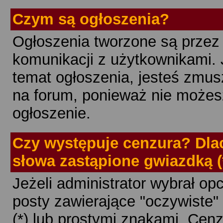
Czym są ogłoszenia?
Ogłoszenia tworzone są przez 
komunikacji z użytkownikami.
temat ogłoszenia, jesteś zmu
na forum, ponieważ nie możesz
ogłoszenie.
Czy występuje cenzura? Dla
słowa zastąpione gwiazdką (
Jeżeli administrator wybrał o
posty zawierające "oczywiste
(*) lub prostymi znakami. Cen