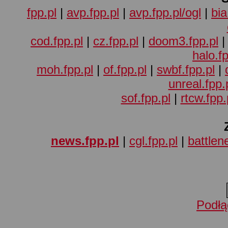
fpp.pl
|
avp.fpp.pl
|
avp.fpp.pl/ogl
|
bia
cod.fpp.pl
|
cz.fpp.pl
|
doom3.fpp.pl
halo.fp
moh.fpp.pl
|
of.fpp.pl
|
swbf.fpp.pl
|
unreal.fpp.
sof.fpp.pl
|
rtcw.fpp.
news.fpp.pl
|
cgl.fpp.pl
|
battlene
Podłą