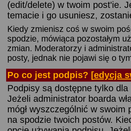
(edit/delete) w twoim post'ie. 
temacie i go usuniesz, zostani
Kiedy zmienisz coś w swoim pości
spodzie, mówiąca pozostałym uż
zmian. Moderatorzy i administra
posty, jednak nie pojawi się o ty
Po co jest podpis?
[
edycja s
Podpisy są dostępne tylko dla
Jeżeli administrator boarda wł
mógł wyszczególnić w swoim pr
na spodzie twoich postów. Ki
opcję używania podpisu. Jeżeli