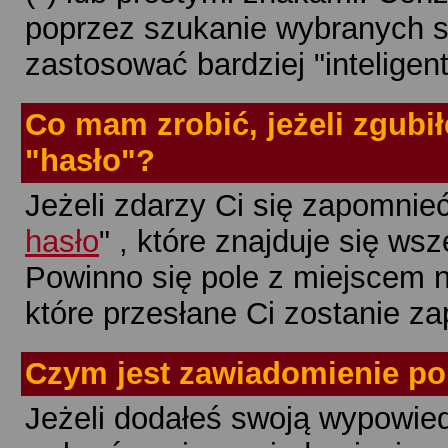
poprzez szukanie wybranych s
zastosować bardziej "inteligen
Co mam zrobić, jeżeli zgubi
"hasło"?
Jeżeli zdarzy Ci się zapomnieć 
hasło
" , które znajduje się ws
Powinno się pole z miejscem n
które przesłane Ci zostanie z
Czym jest zawiadomienie po
Jeżeli dodałeś swoją wypowie