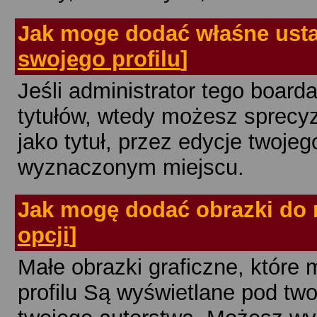
Jak
moge dodać właśne ustaw
swojego profilu
]
Jeśli administrator tego board
tytułów, wtedy możesz sprecy
jako tytuł, przez edycje twojego
wyznaczonym miejscu.
Jak
mogę dodać obrazki do m
opcji
]
Małe obrazki graficzne, które
profilu Są wyświetlane pod tw