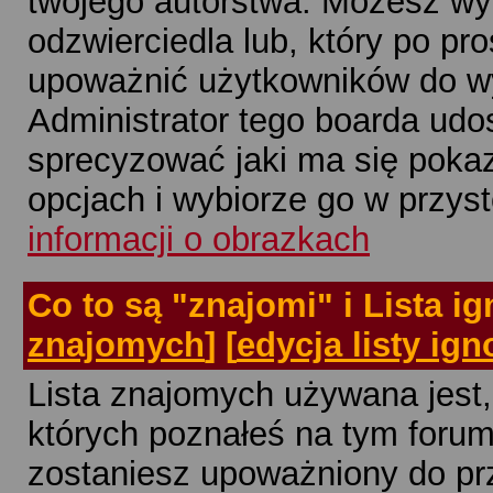
twojego autorstwa. Możesz wyb
odzwierciedla lub, który po pr
upoważnić użytkowników do wy
Administrator tego boarda udo
sprecyzować jaki ma się pok
opcjach i wybiorze go w przy
informacji o obrazkach
Co
to są "znajomi" i Lista i
znajomych
] [
edycja listy ign
Lista znajomych używana jest, 
których poznałeś na tym forum
zostaniesz upoważniony do prze