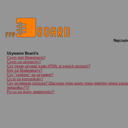
Najczęś
Używanie Board'a
Czym jest Rejestracja?
Czym są uśmiechy?
Czy mogę używać kodu HTML w swoich postach?
Kim są Moderatorzy?
Czy "cookies" są używane?
Co to są komunikaty?
Czy występuje cenzura? Dlaczego moje posty mają niektóre słowa zastą
gwiazdką (*)?
Po co są ikony wiadomości?