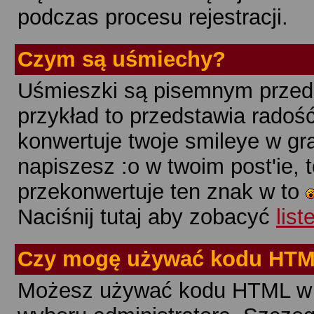
podczas procesu rejestracji.
Czym są
uśmiechy
?
Uśmieszki są pisemnym przeds
przykład to przedstawia radość
konwertuje twoje smileye w gra
napiszesz :o w twoim post'ie,
przekonwertuje ten znak w to
Naciśnij tutaj aby zobacyć
lis
Czy mogę używać kodu HTM
Możesz używać kodu HTML w s