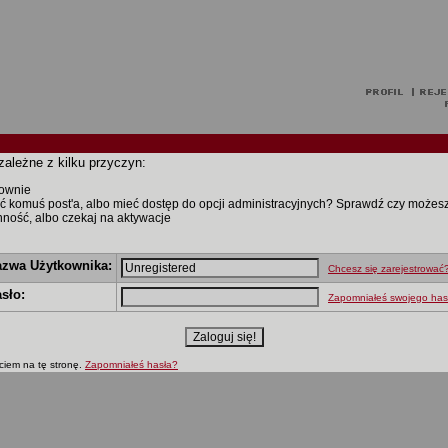
zależne z kilku przyczyn:
nownie
ć komuś post'a, albo mieć dostęp do opcji administracyjnych? Sprawdź czy możes
ynność, albo czekaj na aktywacje
zwa Użytkownika:
Chcesz się zarejestrować
sło:
Zapomniałeś swojego has
ciem na tę stronę.
Zapomniałeś hasła?