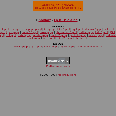
Zajrzyj na
F·P·P · N·E·W·S
po więcej news'ów ze świata gier FPP.
<
Kontakt
-
f·p·p · b·o·a·r·d
>
SERWISY
fpp.pl
|
avp.fpp.pl
|
avp.fpp.pl/ogl
|
bia.fpp.pl
|
bhd.fpp.pl
|
cgl.fpp.pl
|
chrome.fpp.pl
|
cs.fpp.pl
fpp.pl
|
cz.fpp.pl
|
doom3.fpp.pl
|
duke.fpp.pl
|
ghostrecon.fpp.pl
|
halflife.fpp.pl
halo.fpp.pl
|
j2k.f
.pl
|
of.fpp.pl
|
swbf.fpp.pl
|
quake.fpp.pl
|
quake2.fpp.pl
|
quake3.fpp.pl
|
unreal.fpp.pl
|
redfacti
sof.fpp.pl
|
rtcw.fpp.pl
|
tribes2.fpp.pl
|
bhd.fpp.pl
ZASOBY
news.fpp.pl
|
cgl.fpp.pl
|
battlenet.pl
|
gry-video.pl
|
g4ce.pl
UrbanTerror.pl
Podłącz nasz baner
© 2000 - 2004
fpp productions