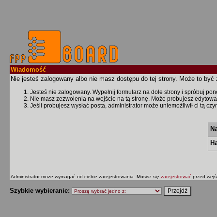
Wiadomość
Nie jesteś zalogowany albo nie masz dostępu do tej strony. Może to być 
Jesteś nie zalogowany. Wypełnij formularz na dole strony i spróbuj po
Nie masz zezwolenia na wejście na tą stronę. Może probujesz edytowa
Jeśli probujesz wysłać posta, administrator może uniemożliwił ci tą cz
Na
Ha
Administrator może wymagać od ciebie zarejestrowania. Musisz się
zarejestrować
przed wejś
Szybkie wybieranie: