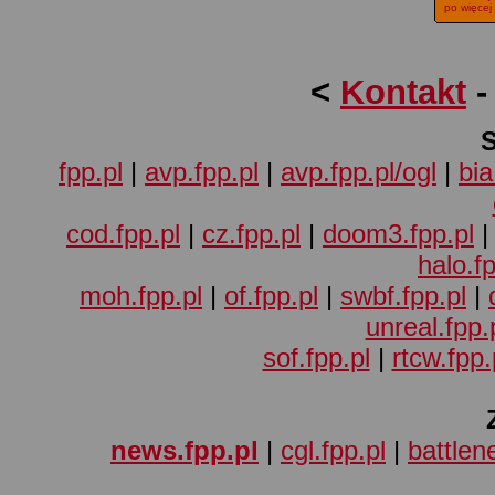
po więcej
<
Kontakt
fpp.pl
|
avp.fpp.pl
|
avp.fpp.pl/ogl
|
bia
cod.fpp.pl
|
cz.fpp.pl
|
doom3.fpp.pl
halo.fp
moh.fpp.pl
|
of.fpp.pl
|
swbf.fpp.pl
|
unreal.fpp.
sof.fpp.pl
|
rtcw.fpp.
news.fpp.pl
|
cgl.fpp.pl
|
battlene